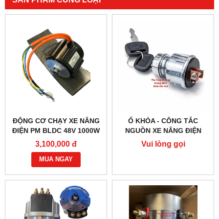
ĐỘNG CƠ CHẠY XE NÂNG
Ổ KHÓA - CÔNG TẮC
ĐIỆN PM BLDC 48V 1000W
NGUỒN XE NÂNG ĐIỆN
– HIỆU SUẤT CAO
JK404C-1
3,100,000 đ
Vui lòng gọi
MUA NGAY