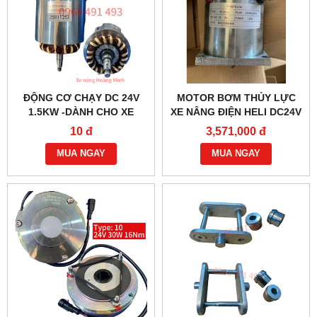
ĐỘNG CƠ CHẠY DC 24V
MOTOR BƠM THỦY LỰC
1.5KW -DÀNH CHO XE
XE NÂNG ĐIỆN HELI DC24V
NÂNG ĐIỆN HELI CBD30-
1.2KW- YC2412
10 đ
3,571,000 đ
470 BỀN BỈ
MUA NGAY
MUA NGAY