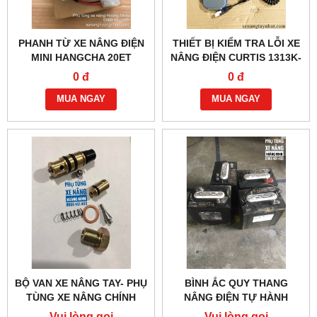
PHANH TỪ XE NÂNG ĐIỆN
THIẾT BỊ KIỂM TRA LỖI XE
MINI HANGCHA 20ET
NÂNG ĐIỆN CURTIS 1313K-
4331
0 đ
0 đ
MUA NGAY
MUA NGAY
BỘ VAN XE NÂNG TAY- PHỤ
BÌNH ẮC QUY THANG
TÙNG XE NÂNG CHÍNH
NÂNG ĐIỆN TỰ HÀNH
HÃNG
Vui lòng gọi
Vui lòng gọi