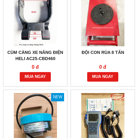
CÙM CÀNG XE NÂNG ĐIỆN
ĐỘI CON RÙA 8 TẤN
HELI AC25-CBD460
0 đ
0 đ
MUA NGAY
MUA NGAY
NEW