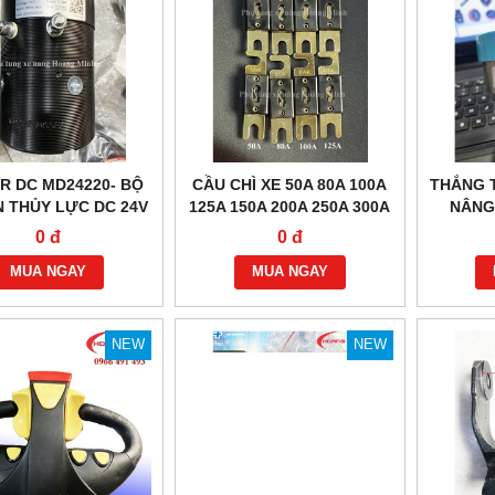
R DC MD24220- BỘ
CẦU CHÌ XE 50A 80A 100A
THẮNG T
 THỦY LỰC DC 24V
125A 150A 200A 250A 300A
NÂNG 
2.2KW
0 đ
0 đ
MUA NGAY
MUA NGAY
NEW
NEW