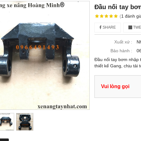
Đầu nối tay bơ
(
1
đánh gi
SHARE
TWE
Xuất xứ :
N
Bảo hành :
06
Đầu nối tay bơm nhập t
thiết kế Gang, chịu tải
Vui lòng gọi