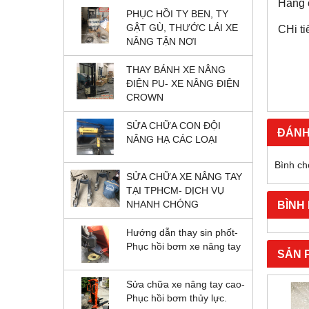
Hàng c
PHỤC HỒI TY BEN, TY
GẬT GÙ, THƯỚC LÁI XE
CHi ti
NÂNG TẬN NƠI
THAY BÁNH XE NÂNG
ĐIỆN PU- XE NÂNG ĐIỆN
CROWN
SỬA CHỮA CON ĐỘI
ĐÁNH
NÂNG HẠ CÁC LOẠI
Bình ch
SỬA CHỮA XE NÂNG TAY
TẠI TPHCM- DỊCH VỤ
BÌNH
NHANH CHÓNG
Hướng dẫn thay sin phốt-
Phục hồi bơm xe nâng tay
SẢN 
Sửa chữa xe nâng tay cao-
Phục hồi bơm thủy lực.