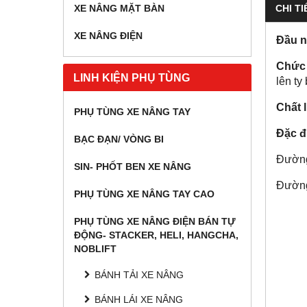
CHI TI
XE NÂNG MẶT BÀN
XE NÂNG ĐIỆN
Đầu n
Chức
LINH KIỆN PHỤ TÙNG
lên ty
Chất l
PHỤ TÙNG XE NÂNG TAY
Đặc đ
BẠC ĐẠN/ VÒNG BI
Đường 
SIN- PHỐT BEN XE NÂNG
Đường 
PHỤ TÙNG XE NÂNG TAY CAO
PHỤ TÙNG XE NÂNG ĐIỆN BÁN TỰ
ĐỘNG- STACKER, HELI, HANGCHA,
NOBLIFT
BÁNH TẢI XE NÂNG
BÁNH LÁI XE NÂNG