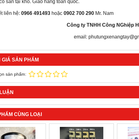
ó sẵn tại kho. Giao hàng toàn quốc.
ết liên hệ:
0966 491493
hoặc
0902 700 290
Mr. Nam
Công ty TNHH Công NGhiệp H
email: phutungxenangtay@g
 GIÁ SẢN PHẨM
ọn sản phẩm:
 LUẬN
PHẨM CÙNG LOẠI