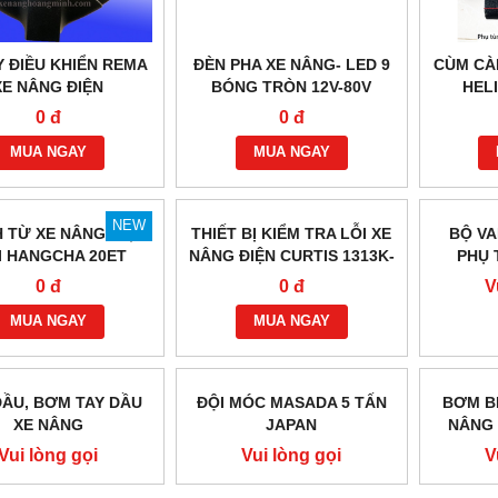
Y ĐIỀU KHIỂN REMA
ĐÈN PHA XE NÂNG- LED 9
CÙM CÀ
XE NÂNG ĐIỆN
BÓNG TRÒN 12V-80V
HEL
0 đ
0 đ
MUA NGAY
MUA NGAY
NEW
 TỪ XE NÂNG ĐIỆN
THIẾT BỊ KIỂM TRA LỖI XE
BỘ VA
I HANGCHA 20ET
NÂNG ĐIỆN CURTIS 1313K-
PHỤ 
4331
C
0 đ
0 đ
V