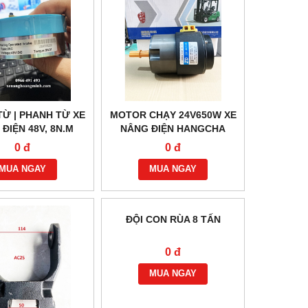
Ừ | PHANH TỪ XE
MOTOR CHẠY 24V650W XE
ĐIỆN 48V, 8N.M
NÂNG ĐIỆN HANGCHA
0 đ
0 đ
MUA NGAY
MUA NGAY