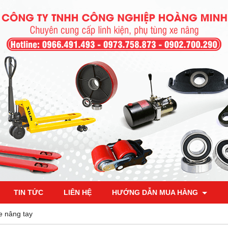
TIN TỨC
LIÊN HỆ
HƯỚNG DẪN MUA HÀNG
e nâng tay