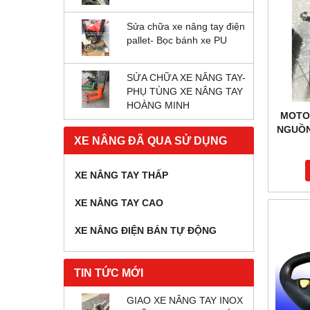
Sửa chữa xe nâng tay điện
pallet- Bọc bánh xe PU
SỬA CHỮA XE NÂNG TAY-
PHỤ TÙNG XE NÂNG TAY
HOÀNG MINH
MOTO
NGUỒN
XE NÂNG ĐÃ QUA SỬ DỤNG
XE NÂNG TAY THẤP
XE NÂNG TAY CAO
XE NÂNG ĐIỆN BÁN TỰ ĐỘNG
TIN TỨC MỚI
GIAO XE NÂNG TAY INOX