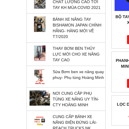
CHẤT LƯỢNG CAO TỚI
TAY KH MÙA COVID 2021
BỘ TA
BÁNH XE NÂNG TAY
BISHAMON JAPAN CHÍNH
HÃNG- HÀNG MỚI VỀ
T7/2020
THAY BƠM BEN THỦY
LỰC MỚI CHO XE NÂNG
TAY CAO
Sửa Bơm ben xe nâng quay
phuy- Phụ tùng Hoàng Minh
NƠI CUNG CẤP PHỤ
TÙNG XE NÂNG UY TÍN-
CTY HOÀNG MINH
PHANH
CUNG CẤP BÁNH XE
MIN
NÂNG ĐIỆN ĐỨNG LÁI-
REACH TRUCKS NK