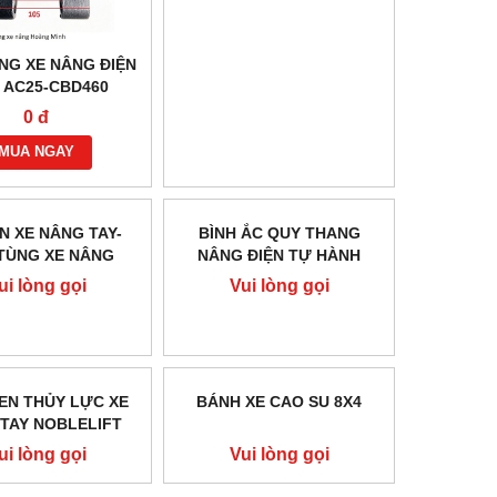
NG XE NÂNG ĐIỆN
ĐỘI CON RÙA 8 TẤN
I AC25-CBD460
0 đ
0 đ
MUA NGAY
MUA NGAY
N XE NÂNG TAY-
BÌNH ẮC QUY THANG
TÙNG XE NÂNG
NÂNG ĐIỆN TỰ HÀNH
HÍNH HÃNG
ui lòng gọi
Vui lòng gọi