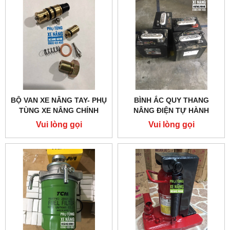
BỘ VAN XE NÂNG TAY- PHỤ
BÌNH ẮC QUY THANG
TÙNG XE NÂNG CHÍNH
NÂNG ĐIỆN TỰ HÀNH
HÃNG
Vui lòng gọi
Vui lòng gọi