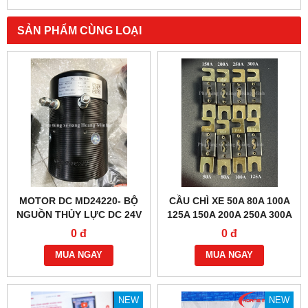
SẢN PHẨM CÙNG LOẠI
MOTOR DC MD24220- BỘ
CẦU CHÌ XE 50A 80A 100A
NGUỒN THỦY LỰC DC 24V
125A 150A 200A 250A 300A
2.2KW
0 đ
0 đ
MUA NGAY
MUA NGAY
NEW
NEW