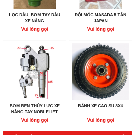
LỌC DẦU, BƠM TAY DẦU
ĐỘI MÓC MASADA 5 TẤN
XE NÂNG
JAPAN
Vui lòng gọi
Vui lòng gọi
BƠM BEN THỦY LỰC XE
BÁNH XE CAO SU 8X4
NÂNG TAY NOBLELIFT
2500KG
Vui lòng gọi
Vui lòng gọi