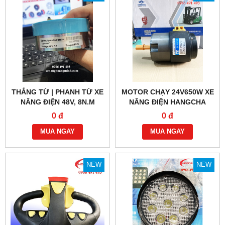
THẮNG TỪ | PHANH TỪ XE
MOTOR CHẠY 24V650W XE
NÂNG ĐIỆN 48V, 8N.M
NÂNG ĐIỆN HANGCHA
0 đ
0 đ
MUA NGAY
MUA NGAY
NEW
NEW