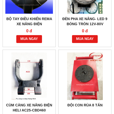
BỘ TAY ĐIỀU KHIỂN REMA
ĐÈN PHA XE NÂNG- LED 9
XE NÂNG ĐIỆN
BÓNG TRÒN 12V-80V
0 đ
0 đ
MUA NGAY
MUA NGAY
CÙM CÀNG XE NÂNG ĐIỆN
ĐỘI CON RÙA 8 TẤN
HELI AC25-CBD460