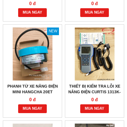
0 đ
0 đ
MUA NGAY
MUA NGAY
NEW
PHANH TỪ XE NÂNG ĐIỆN
THIẾT BỊ KIỂM TRA LỖI XE
MINI HANGCHA 20ET
NÂNG ĐIỆN CURTIS 1313K-
4331
0 đ
0 đ
MUA NGAY
MUA NGAY