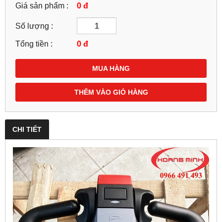
Giá sản phẩm :
0 đ
Số lượng :
Tổng tiền :
0
đ
MUA HÀNG
THÊM VÀO GIỎ HÀNG
CHI TIẾT