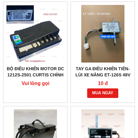
BỘ ĐIỀU KHIỂN MOTOR DC
TAY GA ĐIỀU KHIỂN TIẾN-
1212S-2501 CURTIS CHÍNH
LÙI XE NÂNG ET-126S 48V
HÃNG
(6 DÂY)
Vui lòng gọi
10 đ
MUA NGAY