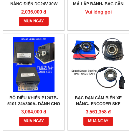
NÂNG ĐIỆN DC24V 30W
MÁ LẮP BÁNH- BẠC CĂN
G218-REB-04-10B
2,036,000 đ
Vui lòng gọi
MUA NGAY
BỘ ĐIỀU KHIỂN P1207B-
BẠC ĐẠN CẢM BIẾN XE
5101 24V300A- DÀNH CHO
NÂNG- ENCODER SKF
XE NÂNG
BMB-6022E
3,084,000 đ
3,561,358 đ
MUA NGAY
MUA NGAY