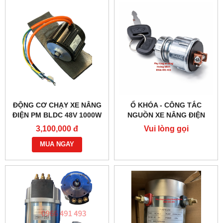
ĐỘNG CƠ CHẠY XE NÂNG
Ổ KHÓA - CÔNG TẮC
ĐIỆN PM BLDC 48V 1000W
NGUỒN XE NÂNG ĐIỆN
– HIỆU SUẤT CAO
JK404C-1
3,100,000 đ
Vui lòng gọi
MUA NGAY