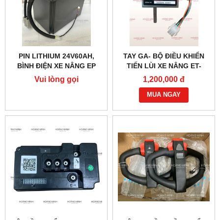
PIN LITHIUM 24V60AH,
TAY GA- BỘ ĐIỀU KHIỂN
BÌNH ĐIỆN XE NÂNG EP
TIẾN LÙI XE NÂNG ET-
166MCU 24V-48V
Vui lòng gọi
1,200,000 đ
MUA NGAY