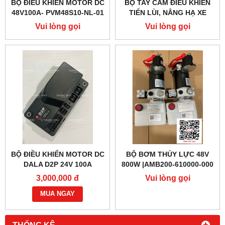
BỘ ĐIỀU KHIỂN MOTOR DC
BỘ TAY CẦM ĐIỀU KHIỂN
48V100A- PVM48S10-NL-01
TIẾN LÙI, NÂNG HẠ XE
(PTE20Q)
NÂNG ĐIỆN PTE15QA
Vui lòng gọi
Vui lòng gọi
BỘ ĐIỀU KHIỂN MOTOR DC
BỘ BƠM THỦY LỰC 48V
DALA D2P 24V 100A
800W |AMB200-610000-000
3,000,000 đ
Vui lòng gọi
MUA NGAY