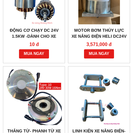
ĐỘNG CƠ CHẠY DC 24V
MOTOR BƠM THỦY LỰC
1.5KW -DÀNH CHO XE
XE NÂNG ĐIỆN HELI DC24V
NÂNG ĐIỆN HELI CBD30-
1.2KW- YC2412
10 đ
3,571,000 đ
470 BỀN BỈ
MUA NGAY
MUA NGAY
THẮNG TỪ- PHANH TỪ XE
LINH KIỆN XE NÂNG ĐIỆN-