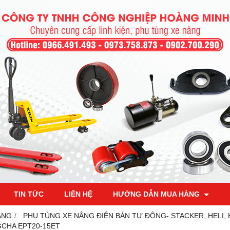
TIN TỨC
LIÊN HỆ
HƯỚNG DẪN MUA HÀNG
ÂNG
PHỤ TÙNG XE NÂNG ĐIỆN BÁN TỰ ĐỘNG- STACKER, HELI,
CHA EPT20-15ET