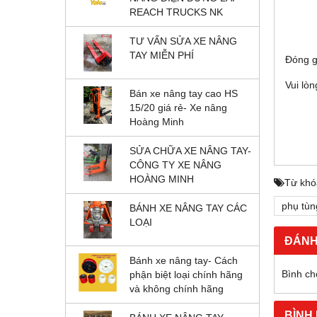
REACH TRUCKS NK
TƯ VẤN SỬA XE NÂNG
TAY MIỄN PHÍ
Đóng g
Vui lòn
Bán xe nâng tay cao HS
15/20 giá rẻ- Xe nâng
Hoàng Minh
SỬA CHỮA XE NÂNG TAY-
CÔNG TY XE NÂNG
HOÀNG MINH
Từ khó
phụ tùn
BÁNH XE NÂNG TAY CÁC
LOẠI
ĐÁNH
Bánh xe nâng tay- Cách
Bình ch
phận biệt loại chính hãng
và không chính hãng
BÌNH