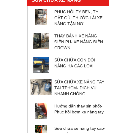
SỬA CHỮA XE NÂNG
PHỤC HỒI TY BEN, TY
GẬT GÙ, THƯỚC LÁI XE
NÂNG TẬN NƠI
THAY BÁNH XE NÂNG
ĐIỆN PU- XE NÂNG ĐIỆN
CROWN
SỬA CHỮA CON ĐỘI
NÂNG HẠ CÁC LOẠI
SỬA CHỮA XE NÂNG TAY
TẠI TPHCM- DỊCH VỤ
NHANH CHÓNG
Hướng dẫn thay sin phốt-
Phục hồi bơm xe nâng tay
Sửa chữa xe nâng tay cao-