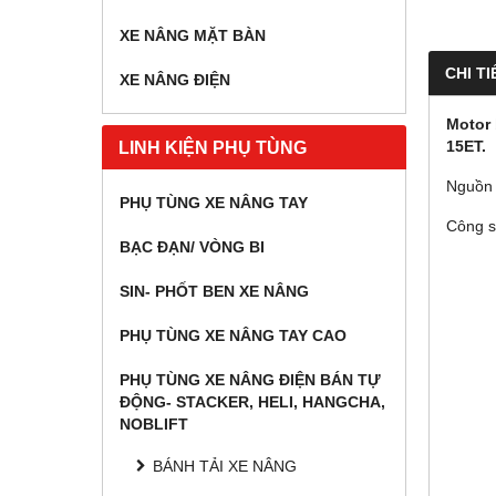
XE NÂNG MẶT BÀN
CHI TI
XE NÂNG ĐIỆN
Motor 
LINH KIỆN PHỤ TÙNG
15ET.
Nguồn
PHỤ TÙNG XE NÂNG TAY
Công 
BẠC ĐẠN/ VÒNG BI
SIN- PHỐT BEN XE NÂNG
PHỤ TÙNG XE NÂNG TAY CAO
PHỤ TÙNG XE NÂNG ĐIỆN BÁN TỰ
ĐỘNG- STACKER, HELI, HANGCHA,
NOBLIFT
BÁNH TẢI XE NÂNG