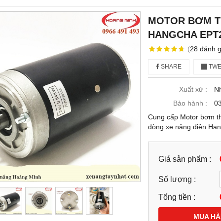
MOTOR BƠM T
HANGCHA EPT2
(
28
đánh g
SHARE
TWE
Xuất xứ :
N
Bảo hành :
03
Cung cấp Motor bơm t
dòng xe nâng điện Han
Giá sản phẩm :
Số lượng :
Tổng tiền :
MUA H