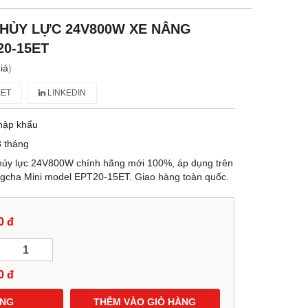
HỦY LỰC 24V800W XE NÂNG
0-15ET
iá
)
ET
LINKEDIN
hập khẩu
 tháng
hủy lực 24V800W chính hãng mới 100%, áp dụng trên
gcha Mini model EPT20-15ET. Giao hàng toàn quốc.
0 đ
0
đ
ÀNG
THÊM VÀO GIỎ HÀNG