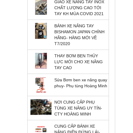
GIAO XE NÂNG TAY INOX
CHẤT LƯỢNG CAO TỚI
TAY KH MÙA COVID 2021
BÁNH XE NÂNG TAY
BISHAMON JAPAN CHÍNH
HÃNG- HÀNG MỚI VỀ
T7/2020
THAY BƠM BEN THỦY
LỰC MỚI CHO XE NÂNG
TAY CAO
Sửa Bơm ben xe nâng quay
phuy- Phụ tùng Hoàng Minh
NƠI CUNG CẤP PHỤ
TÙNG XE NÂNG UY TÍN-
CTY HOÀNG MINH
CUNG CẤP BÁNH XE
NÂNG ĐIỆN ĐỨNG LÁI-