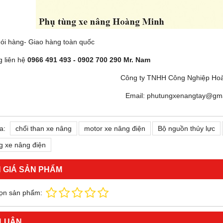
ói hàng- Giao hàng toàn quốc
g liên hệ
0966 491 493 - 0902 700 290 Mr. Nam
Công ty TNHH Công Nghiệp Ho
Email: phutungxenangtay@gma
a:
chổi than xe nâng
motor xe nâng điện
Bộ nguồn thủy lực
g xe nâng điện
 GIÁ SẢN PHẨM
ọn sản phẩm:
 LUẬN