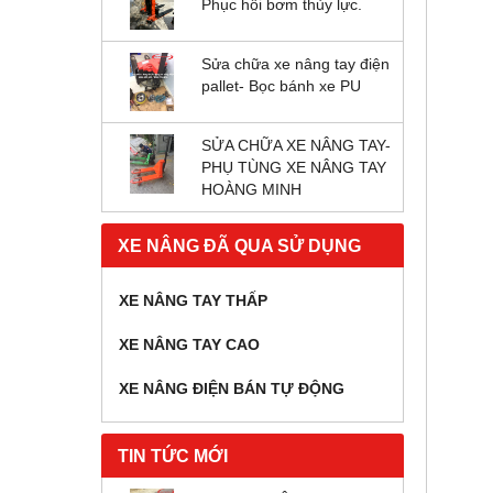
Phục hồi bơm thủy lực.
Sửa chữa xe nâng tay điện
pallet- Bọc bánh xe PU
SỬA CHỮA XE NÂNG TAY-
PHỤ TÙNG XE NÂNG TAY
HOÀNG MINH
XE NÂNG ĐÃ QUA SỬ DỤNG
XE NÂNG TAY THẤP
XE NÂNG TAY CAO
XE NÂNG ĐIỆN BÁN TỰ ĐỘNG
TIN TỨC MỚI