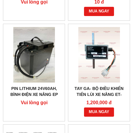
Vui lòng gọi
10 đ
MUA NGAY
PIN LITHIUM 24V60AH,
TAY GA- BỘ ĐIỀU KHIỂN
BÌNH ĐIỆN XE NÂNG EP
TIẾN LÙI XE NÂNG ET-
166MCU 24V-48V
Vui lòng gọi
1,200,000 đ
MUA NGAY