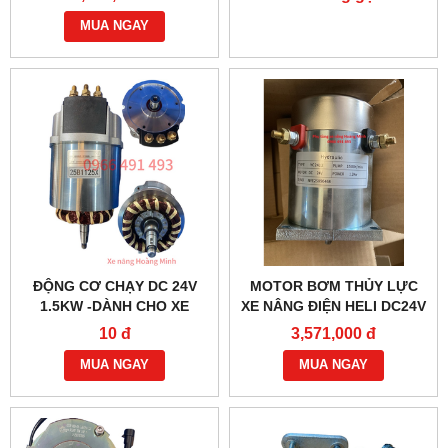
MUA NGAY
ĐỘNG CƠ CHẠY DC 24V
MOTOR BƠM THỦY LỰC
1.5KW -DÀNH CHO XE
XE NÂNG ĐIỆN HELI DC24V
NÂNG ĐIỆN HELI CBD30-
1.2KW- YC2412
10 đ
3,571,000 đ
470 BỀN BỈ
MUA NGAY
MUA NGAY