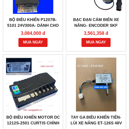
BỘ ĐIỀU KHIỂN P1207B-
BẠC ĐẠN CẢM BIẾN XE
5101 24V300A- DÀNH CHO
NÂNG- ENCODER SKF
XE NÂNG
BMB-6022E
3,084,000 đ
3,561,358 đ
MUA NGAY
MUA NGAY
BỘ ĐIỀU KHIỂN MOTOR DC
TAY GA ĐIỀU KHIỂN TIẾN-
1212S-2501 CURTIS CHÍNH
LÙI XE NÂNG ET-126S 48V
HÃNG
(6 DÂY)