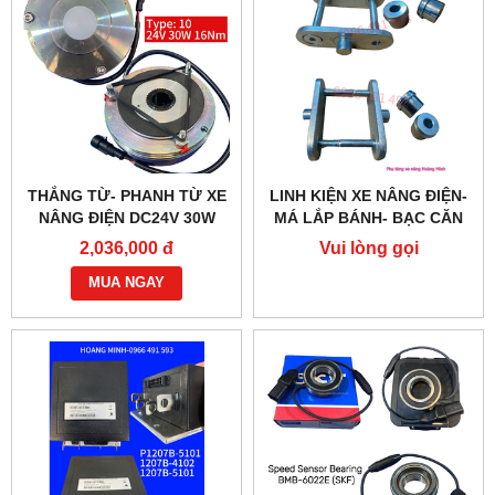
THẮNG TỪ- PHANH TỪ XE
LINH KIỆN XE NÂNG ĐIỆN-
NÂNG ĐIỆN DC24V 30W
MÁ LẮP BÁNH- BẠC CĂN
G218-REB-04-10B
2,036,000 đ
Vui lòng gọi
MUA NGAY