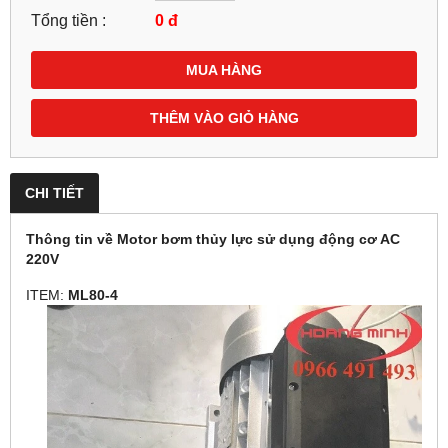
Tổng tiền :
0
đ
MUA HÀNG
THÊM VÀO GIỎ HÀNG
CHI TIẾT
Thông tin về Motor bơm thủy lực sử dụng động cơ AC
220V
ITEM:
ML80-4