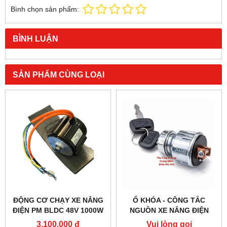
Bình chọn sản phẩm:
BÌNH LUẬN
SẢN PHẨM CÙNG LOẠI
ĐỘNG CƠ CHẠY XE NÂNG
Ổ KHÓA - CÔNG TẮC
ĐIỆN PM BLDC 48V 1000W
NGUỒN XE NÂNG ĐIỆN
– HIỆU SUẤT CAO
JK404C-1
3,100,000 đ
Vui lòng gọi