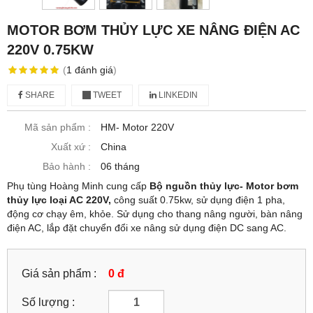
MOTOR BƠM THỦY LỰC XE NÂNG ĐIỆN AC
220V 0.75KW
(
1
đánh giá
)
SHARE
TWEET
LINKEDIN
Mã sản phẩm :
HM- Motor 220V
Xuất xứ :
China
Bảo hành :
06 tháng
Phụ tùng Hoàng Minh cung cấp
Bộ nguồn thủy lực- Motor bơm
thủy lực loại AC 220V,
công suất 0.75kw, sử dụng điện 1 pha,
động cơ chạy êm, khỏe. Sử dụng cho thang nâng người, bàn nâng
điện AC, lắp đặt chuyển đổi xe nâng sử dụng điện DC sang AC.
Giá sản phẩm :
0 đ
Số lượng :