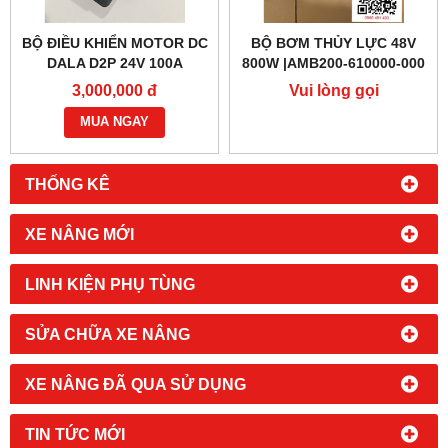
BỘ ĐIỀU KHIỂN MOTOR DC
BỘ BƠM THỦY LỰC 48V
DALA D2P 24V 100A
800W |AMB200-610000-000
3,000,000 đ
Vui lòng gọi
MUA NGAY
THỐNG KÊ
XE NÂNG MỚI
LINH KIỆN PHỤ TÙNG
SỬA CHỮA XE NÂNG
XE NÂNG ĐÃ QUA SỬ DỤNG
TIN TỨC MỚI