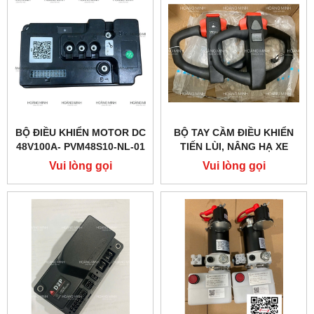
BỘ ĐIỀU KHIỂN MOTOR DC
BỘ TAY CẦM ĐIỀU KHIỂN
48V100A- PVM48S10-NL-01
TIẾN LÙI, NÂNG HẠ XE
(PTE20Q)
NÂNG ĐIỆN PTE15QA
Vui lòng gọi
Vui lòng gọi