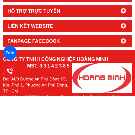
HỔ TRỢ TRỰC TUYẾN
LIÊN KẾT WEBSITE
FANPAGE FACEBOOK
Zalo
CÔNG TY TNHH CÔNG NGHIỆP HOÀNG MINH
MST: 0 3 1 4 2 3 8 5
1 8
Đc:
94/9 Đường An Phú Đông 09,
Khu Phố 1, Phường An Phú Đông,
TPHCM
Kho Hàng: 197/50/14, Đường Thạnh Lộc 31, Phường An Phú
Đông. TP.HCM
Email: phutungxenangtay@gmail.com
Hotline:
hoặc
(mr. Nam)
0966 491 493
0902 700 290
Chủ sở hữu các
https://www.banh
trang:
http://www.phutungxenangtay.com/
https://xenanghoangminh.com/