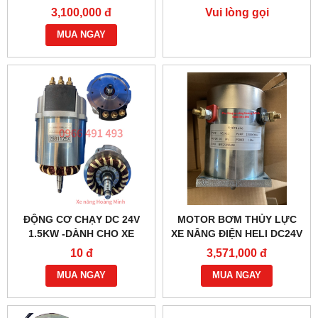
– HIỆU SUẤT CAO
JK404C-1
3,100,000 đ
Vui lòng gọi
MUA NGAY
ĐỘNG CƠ CHẠY DC 24V
MOTOR BƠM THỦY LỰC
1.5KW -DÀNH CHO XE
XE NÂNG ĐIỆN HELI DC24V
NÂNG ĐIỆN HELI CBD30-
1.2KW- YC2412
10 đ
3,571,000 đ
470 BỀN BỈ
MUA NGAY
MUA NGAY