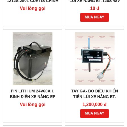
1212S-2501 CURTIS CHÍNH
LÙI XE NÂNG ET-126S 48V
HÃNG
(6 DÂY)
Vui lòng gọi
10 đ
MUA NGAY
PIN LITHIUM 24V60AH,
TAY GA- BỘ ĐIỀU KHIỂN
BÌNH ĐIỆN XE NÂNG EP
TIẾN LÙI XE NÂNG ET-
166MCU 24V-48V
Vui lòng gọi
1,200,000 đ
MUA NGAY