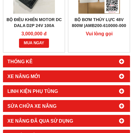
BỘ ĐIỀU KHIỂN MOTOR DC
BỘ BƠM THỦY LỰC 48V
DALA D2P 24V 100A
800W |AMB200-610000-000
3,000,000 đ
Vui lòng gọi
MUA NGAY
THỐNG KÊ
XE NÂNG MỚI
LINH KIỆN PHỤ TÙNG
SỬA CHỮA XE NÂNG
XE NÂNG ĐÃ QUA SỬ DỤNG