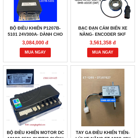
BỘ ĐIỀU KHIỂN P1207B-
BẠC ĐẠN CẢM BIẾN XE
5101 24V300A- DÀNH CHO
NÂNG- ENCODER SKF
XE NÂNG
BMB-6022E
3,084,000 đ
3,561,358 đ
MUA NGAY
MUA NGAY
BỘ ĐIỀU KHIỂN MOTOR DC
TAY GA ĐIỀU KHIỂN TIẾN-