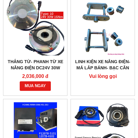
THẮNG TỪ- PHANH TỪ XE
LINH KIỆN XE NÂNG ĐIỆN-
NÂNG ĐIỆN DC24V 30W
MÁ LẮP BÁNH- BẠC CĂN
G218-REB-04-10B
2,036,000 đ
Vui lòng gọi
MUA NGAY