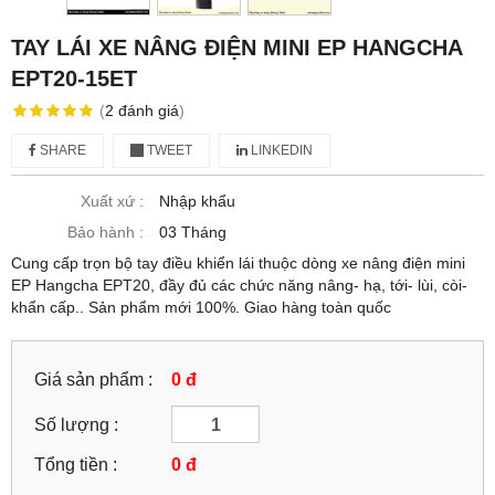
TAY LÁI XE NÂNG ĐIỆN MINI EP HANGCHA
EPT20-15ET
(
2
đánh giá
)
SHARE
TWEET
LINKEDIN
Xuất xứ :
Nhập khẩu
Bảo hành :
03 Tháng
Cung cấp trọn bộ tay điều khiển lái thuộc dòng xe nâng điện mini
EP Hangcha EPT20, đầy đủ các chức năng nâng- hạ, tới- lùi, còi-
khẩn cấp.. Sản phẩm mới 100%. Giao hàng toàn quốc
Giá sản phẩm :
0 đ
Số lượng :
Tổng tiền :
0
đ