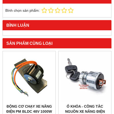
Bình chọn sản phẩm:
BÌNH LUẬN
SẢN PHẨM CÙNG LOẠI
ĐỘNG CƠ CHẠY XE NÂNG
Ổ KHÓA - CÔNG TẮC
ĐIỆN PM BLDC 48V 1000W
NGUỒN XE NÂNG ĐIỆN