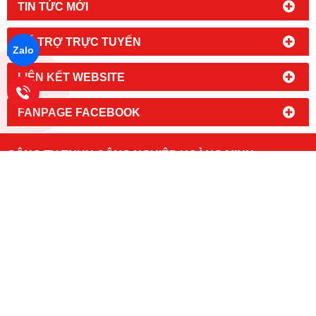
TIN TỨC MỚI
HỔ TRỢ TRỰC TUYẾN
Zalo
LIÊN KẾT WEBSITE
FANPAGE FACEBOOK
CÔNG TY TNHH CÔNG NGHIỆP HOÀNG MINH
MST: 0 3 1 4 2 3 8 5
1 8
Đc:
94/9 Đường An Phú Đông 09,
Khu Phố 1, Phường An Phú Đông,
TPHCM
Kho Hàng: 197/50/14, Đường Thạnh Lộc 31, Phường An Phú
Đông. TP.HCM
Email: phutungxenangtay@gmail.com
Hotline:
hoặc
(mr. Nam)
0966 491 493
0902 700 290
Chủ sở hữu các
https://www.banh
trang:
http://www.phutungxenangtay.com/