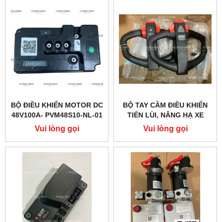
BỘ ĐIỀU KHIỂN MOTOR DC
BỘ TAY CẦM ĐIỀU KHIỂN
48V100A- PVM48S10-NL-01
TIẾN LÙI, NÂNG HẠ XE
(PTE20Q)
NÂNG ĐIỆN PTE15QA
Vui lòng gọi
Vui lòng gọi