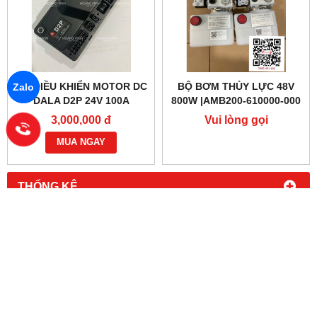
BỘ ĐIỀU KHIỂN MOTOR DC
BỘ BƠM THỦY LỰC 48V
Zalo
DALA D2P 24V 100A
800W |AMB200-610000-000
3,000,000 đ
Vui lòng gọi
MUA NGAY
THỐNG KÊ
XE NÂNG MỚI
LINH KIỆN PHỤ TÙNG
SỬA CHỮA XE NÂNG