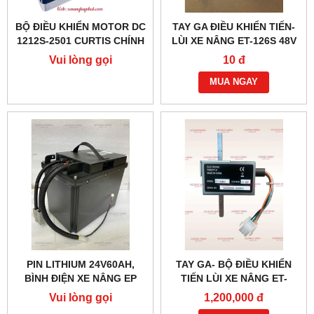
BỘ ĐIỀU KHIỂN MOTOR DC
TAY GA ĐIỀU KHIỂN TIẾN-
1212S-2501 CURTIS CHÍNH
LÙI XE NÂNG ET-126S 48V
HÃNG
(6 DÂY)
Vui lòng gọi
10 đ
MUA NGAY
PIN LITHIUM 24V60AH,
TAY GA- BỘ ĐIỀU KHIỂN
BÌNH ĐIỆN XE NÂNG EP
TIẾN LÙI XE NÂNG ET-
166MCU 24V-48V
Vui lòng gọi
1,200,000 đ