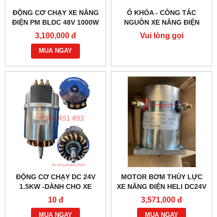
ĐỘNG CƠ CHẠY XE NÂNG
Ổ KHÓA - CÔNG TẮC
ĐIỆN PM BLDC 48V 1000W
NGUỒN XE NÂNG ĐIỆN
– HIỆU SUẤT CAO
JK404C-1
3,100,000 đ
Vui lòng gọi
MUA NGAY
ĐỘNG CƠ CHẠY DC 24V
MOTOR BƠM THỦY LỰC
1.5KW -DÀNH CHO XE
XE NÂNG ĐIỆN HELI DC24V
NÂNG ĐIỆN HELI CBD30-
1.2KW- YC2412
10 đ
3,571,000 đ
470 BỀN BỈ
MUA NGAY
MUA NGAY