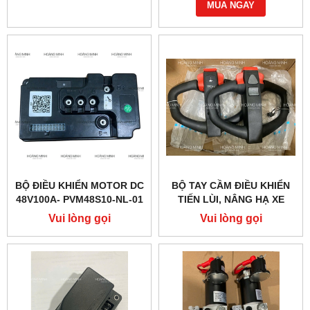
MUA NGAY
BỘ ĐIỀU KHIỂN MOTOR DC
BỘ TAY CẦM ĐIỀU KHIỂN
48V100A- PVM48S10-NL-01
TIẾN LÙI, NÂNG HẠ XE
(PTE20Q)
NÂNG ĐIỆN PTE15QA
Vui lòng gọi
Vui lòng gọi