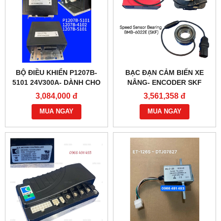
BỘ ĐIỀU KHIỂN P1207B-
BẠC ĐẠN CẢM BIẾN XE
5101 24V300A- DÀNH CHO
NÂNG- ENCODER SKF
XE NÂNG
BMB-6022E
3,084,000 đ
3,561,358 đ
MUA NGAY
MUA NGAY