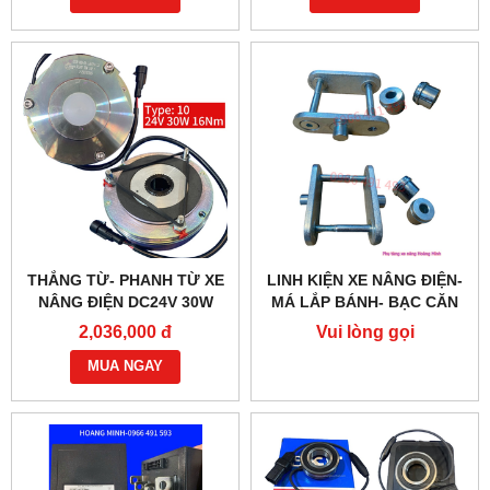
THẮNG TỪ- PHANH TỪ XE
LINH KIỆN XE NÂNG ĐIỆN-
NÂNG ĐIỆN DC24V 30W
MÁ LẮP BÁNH- BẠC CĂN
G218-REB-04-10B
2,036,000 đ
Vui lòng gọi
MUA NGAY