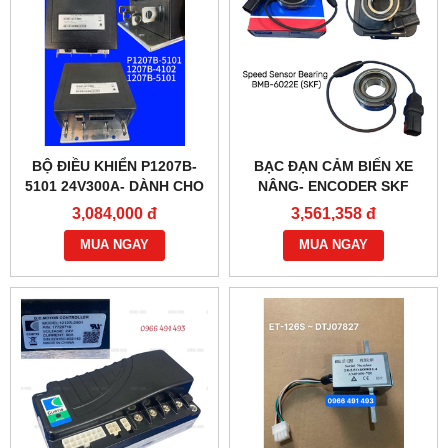
BỘ ĐIỀU KHIỂN P1207B-
BẠC ĐẠN CẢM BIẾN XE
5101 24V300A- DÀNH CHO
NÂNG- ENCODER SKF
XE NÂNG
BMB-6022E
3,084,000 đ
3,561,358 đ
MUA NGAY
MUA NGAY