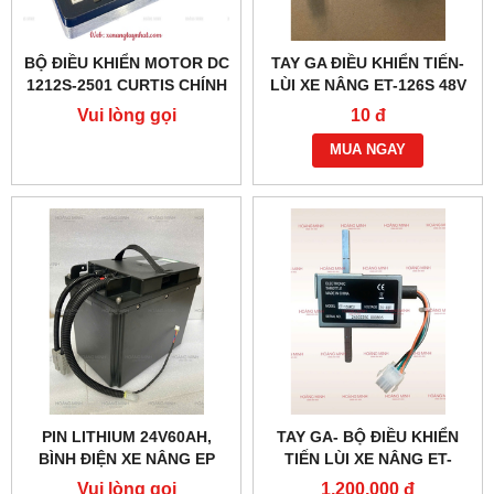
BỘ ĐIỀU KHIỂN MOTOR DC
TAY GA ĐIỀU KHIỂN TIẾN-
1212S-2501 CURTIS CHÍNH
LÙI XE NÂNG ET-126S 48V
HÃNG
(6 DÂY)
Vui lòng gọi
10 đ
MUA NGAY
PIN LITHIUM 24V60AH,
TAY GA- BỘ ĐIỀU KHIỂN
BÌNH ĐIỆN XE NÂNG EP
TIẾN LÙI XE NÂNG ET-
166MCU 24V-48V
Vui lòng gọi
1,200,000 đ