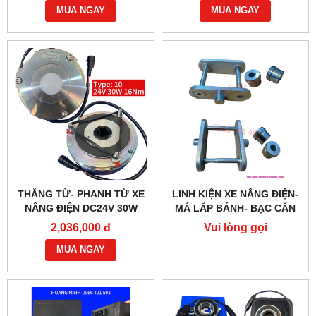
MUA NGAY
MUA NGAY
THẮNG TỪ- PHANH TỪ XE
LINH KIỆN XE NÂNG ĐIỆN-
NÂNG ĐIỆN DC24V 30W
MÁ LẮP BÁNH- BẠC CĂN
G218-REB-04-10B
2,036,000 đ
Vui lòng gọi
MUA NGAY