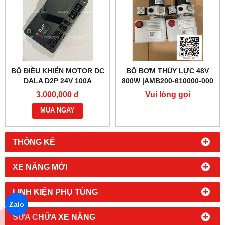
BỘ ĐIỀU KHIỂN MOTOR DC
BỘ BƠM THỦY LỰC 48V
DALA D2P 24V 100A
800W |AMB200-610000-000
3,000,000 đ
Vui lòng gọi
MUA NGAY
THỐNG KÊ
XE NÂNG MỚI
LINH KIỆN PHỤ TÙNG
Zalo
SỬA CHỮA XE NÂNG