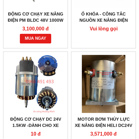
ĐỘNG CƠ CHẠY XE NÂNG
Ổ KHÓA - CÔNG TẮC
ĐIỆN PM BLDC 48V 1000W
NGUỒN XE NÂNG ĐIỆN
– HIỆU SUẤT CAO
JK404C-1
3,100,000 đ
Vui lòng gọi
MUA NGAY
ĐỘNG CƠ CHẠY DC 24V
MOTOR BƠM THỦY LỰC
1.5KW -DÀNH CHO XE
XE NÂNG ĐIỆN HELI DC24V
NÂNG ĐIỆN HELI CBD30-
1.2KW- YC2412
10 đ
3,571,000 đ
470 BỀN BỈ