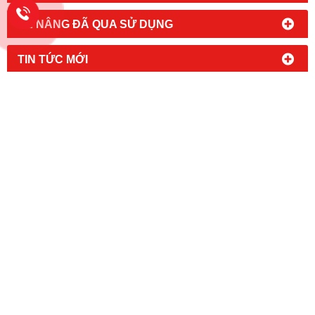
XE NÂNG ĐÃ QUA SỬ DỤNG
TIN TỨC MỚI
HỔ TRỢ TRỰC TUYẾN
LIÊN KẾT WEBSITE
FANPAGE FACEBOOK
CÔNG TY TNHH CÔNG NGHIỆP HOÀNG MINH
MST: 0 3 1 4 2 3 8 5
1 8
Đc:
94/9 Đường An Phú Đông 09,
Khu Phố 1, Phường An Phú Đông,
TPHCM
Kho Hàng: 197/50/14, Đường Thạnh Lộc 31, Phường An Phú
Đông. TP.HCM