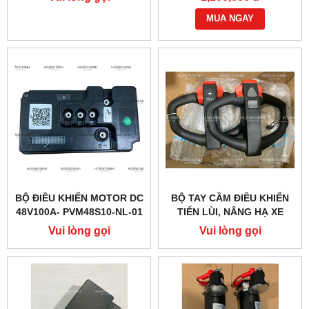
MUA NGAY
BỘ ĐIỀU KHIỂN MOTOR DC
BỘ TAY CẦM ĐIỀU KHIỂN
48V100A- PVM48S10-NL-01
TIẾN LÙI, NÂNG HẠ XE
(PTE20Q)
NÂNG ĐIỆN PTE15QA
Vui lòng gọi
Vui lòng gọi