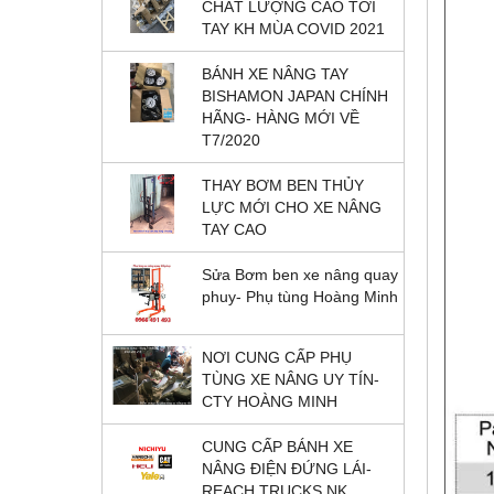
CHẤT LƯỢNG CAO TỚI
TAY KH MÙA COVID 2021
BÁNH XE NÂNG TAY
BISHAMON JAPAN CHÍNH
HÃNG- HÀNG MỚI VỀ
T7/2020
THAY BƠM BEN THỦY
LỰC MỚI CHO XE NÂNG
TAY CAO
Sửa Bơm ben xe nâng quay
phuy- Phụ tùng Hoàng Minh
NƠI CUNG CẤP PHỤ
TÙNG XE NÂNG UY TÍN-
CTY HOÀNG MINH
CUNG CẤP BÁNH XE
NÂNG ĐIỆN ĐỨNG LÁI-
REACH TRUCKS NK