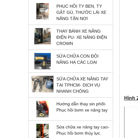
PHỤC HỒI TY BEN, TY
GẬT GÙ, THƯỚC LÁI XE
NÂNG TẬN NƠI
THAY BÁNH XE NÂNG
ĐIỆN PU- XE NÂNG ĐIỆN
CROWN
SỬA CHỮA CON ĐỘI
NÂNG HẠ CÁC LOẠI
SỬA CHỮA XE NÂNG TAY
TẠI TPHCM- DỊCH VỤ
NHANH CHÓNG
Hình 
Hướng dẫn thay sin phốt-
Phục hồi bơm xe nâng tay
Sửa chữa xe nâng tay cao-
Phục hồi bơm thủy lực.