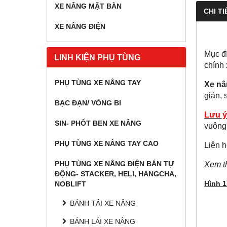
XE NÂNG MẶT BÀN
CHI TI
XE NÂNG ĐIỆN
Mục đí
LINH KIỆN PHỤ TÙNG
chính
PHỤ TÙNG XE NÂNG TAY
Xe nâ
giản, 
BẠC ĐẠN/ VÒNG BI
Lưu ý
SIN- PHỐT BEN XE NÂNG
vuông 
PHỤ TÙNG XE NÂNG TAY CAO
Liên 
PHỤ TÙNG XE NÂNG ĐIỆN BÁN TỰ
Xem t
ĐỘNG- STACKER, HELI, HANGCHA,
Hình 
NOBLIFT
BÁNH TẢI XE NÂNG
BÁNH LÁI XE NÂNG