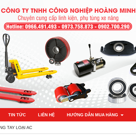
TIN TỨC
LIÊN HỆ
HƯỚNG DẪN MUA HÀNG
G TAY LOẠI AC