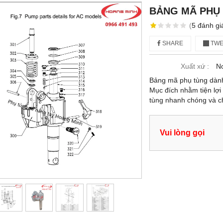
BẢNG MÃ PHỤ 
(
5
đánh gi
SHARE
TWE
Xuất xứ :
No
Bảng mã phụ tùng dành 
Mục đích nhằm tiện lợi
tùng nhanh chóng và c
Vui lòng gọi