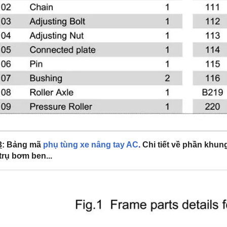
3
: Bảng mã
phụ tùng xe nâng tay AC
.
Chi tiết về phần khun
trụ bơm ben...