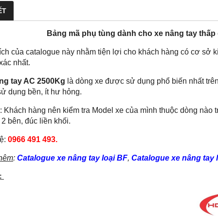
ẾT
Bảng mã phụ tùng dành cho xe nâng tay thấp c
ch của catalogue này nhằm tiện lợi cho khách hàng có cơ sở k
 xác nhất.
ng tay AC 2500Kg
là dòng xe được sử dụng phổ biến nhất trên 
sử dụng bền, ít hư hỏng.
: Khách hàng nên kiểm tra Model xe của mình thuộc dòng nào t
2 bên, đúc liền khối.
hệ:
0966 491 493.
hêm
:
C
atalogue xe nâng tay loại BF
,
Catalogue xe nâng tay 
1: