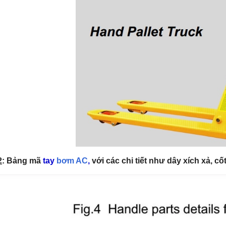
2
: Bảng mã
tay
bơm AC
,
với các chi tiết như dây xích xả, cố