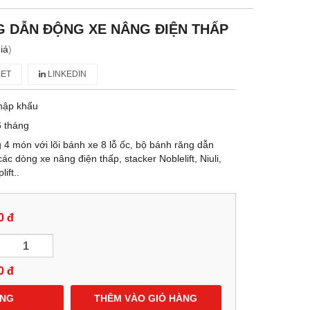
 DẪN ĐỘNG XE NÂNG ĐIỆN THẤP
iá
)
ET
LINKEDIN
hập khẩu
 tháng
4 món với lõi bánh xe 8 lỗ ốc, bộ bánh răng dẫn
c dòng xe nâng điện thấp, stacker Noblelift, Niuli,
lift..
0 đ
0
đ
ÀNG
THÊM VÀO GIỎ HÀNG