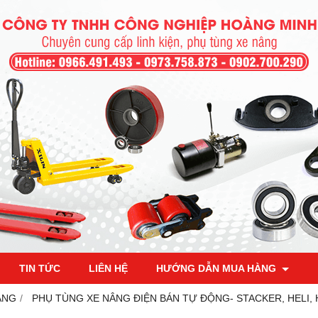
TIN TỨC
LIÊN HỆ
HƯỚNG DẪN MUA HÀNG
ÂNG
PHỤ TÙNG XE NÂNG ĐIỆN BÁN TỰ ĐỘNG- STACKER, HELI,