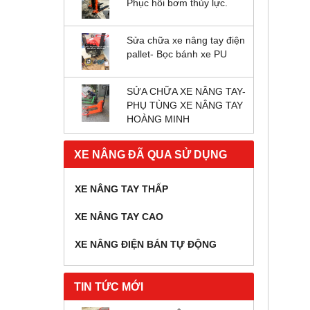
Phục hồi bơm thủy lực.
Sửa chữa xe nâng tay điện
pallet- Bọc bánh xe PU
SỬA CHỮA XE NÂNG TAY-
PHỤ TÙNG XE NÂNG TAY
HOÀNG MINH
XE NÂNG ĐÃ QUA SỬ DỤNG
XE NÂNG TAY THẤP
XE NÂNG TAY CAO
XE NÂNG ĐIỆN BÁN TỰ ĐỘNG
TIN TỨC MỚI