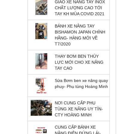
GIAO XE NÂNG TAY INOX
CHẤT LƯỢNG CAO TỚI
TAY KH MÙA COVID 2021
BÁNH XE NÂNG TAY
BISHAMON JAPAN CHÍNH
HÃNG- HÀNG MỚI VỀ
T7/2020
THAY BƠM BEN THỦY
LỰC MỚI CHO XE NÂNG
TAY CAO
Sửa Bơm ben xe nâng quay
phuy- Phụ tùng Hoàng Minh
NƠI CUNG CẤP PHỤ
TÙNG XE NÂNG UY TÍN-
CTY HOÀNG MINH
CUNG CẤP BÁNH XE
NÂNG ĐIỆN ĐỨNG LÁI-