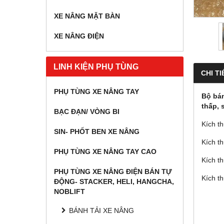
XE NÂNG MẶT BÀN
XE NÂNG ĐIỆN
LINH KIỆN PHỤ TÙNG
CHI TI
PHỤ TÙNG XE NÂNG TAY
Bộ bán
thấp, s
BẠC ĐẠN/ VÒNG BI
Kích t
SIN- PHỐT BEN XE NÂNG
Kích t
PHỤ TÙNG XE NÂNG TAY CAO
Kích t
PHỤ TÙNG XE NÂNG ĐIỆN BÁN TỰ
Kích t
ĐỘNG- STACKER, HELI, HANGCHA,
NOBLIFT
BÁNH TẢI XE NÂNG