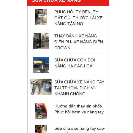
SỬA CHỮA XE NÂNG
PHỤC HỒI TY BEN, TY
GẬT GÙ, THƯỚC LÁI XE
NÂNG TẬN NƠI
THAY BÁNH XE NÂNG
ĐIỆN PU- XE NÂNG ĐIỆN
CROWN
SỬA CHỮA CON ĐỘI
NÂNG HẠ CÁC LOẠI
SỬA CHỮA XE NÂNG TAY
TẠI TPHCM- DỊCH VỤ
NHANH CHÓNG
Hướng dẫn thay sin phốt-
Phục hồi bơm xe nâng tay
Sửa chữa xe nâng tay cao-