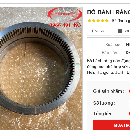
BỘ BÁNH RĂNG
(
97
đánh g
SHARE
TWE
Xuất xứ :
N
Bảo hành :
06
Bộ bánh răng dẫn động 
động mới phù hợp với cá
Heli, Hangcha, Jialift, Ep
Giá sản phẩm :
Số lượng :
Tổng tiền :
MUA H