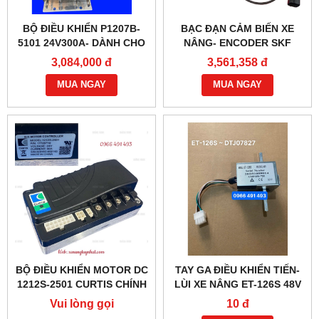
BỘ ĐIỀU KHIỂN P1207B-
BẠC ĐẠN CẢM BIẾN XE
5101 24V300A- DÀNH CHO
NÂNG- ENCODER SKF
XE NÂNG
BMB-6022E
3,084,000 đ
3,561,358 đ
MUA NGAY
MUA NGAY
BỘ ĐIỀU KHIỂN MOTOR DC
TAY GA ĐIỀU KHIỂN TIẾN-
1212S-2501 CURTIS CHÍNH
LÙI XE NÂNG ET-126S 48V
HÃNG
(6 DÂY)
Vui lòng gọi
10 đ