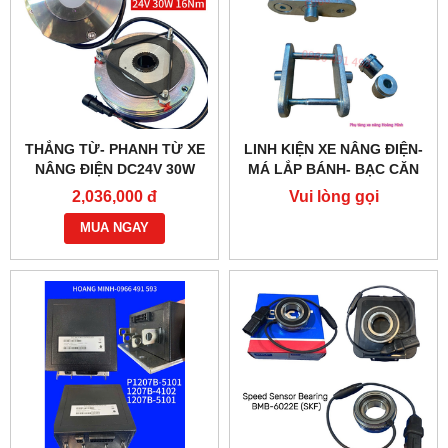
THẮNG TỪ- PHANH TỪ XE
LINH KIỆN XE NÂNG ĐIỆN-
NÂNG ĐIỆN DC24V 30W
MÁ LẮP BÁNH- BẠC CĂN
G218-REB-04-10B
2,036,000 đ
Vui lòng gọi
MUA NGAY