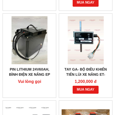
MUA NGAY
PIN LITHIUM 24V60AH,
TAY GA- BỘ ĐIỀU KHIỂN
BÌNH ĐIỆN XE NÂNG EP
TIẾN LÙI XE NÂNG ET-
166MCU 24V-48V
Vui lòng gọi
1,200,000 đ
MUA NGAY