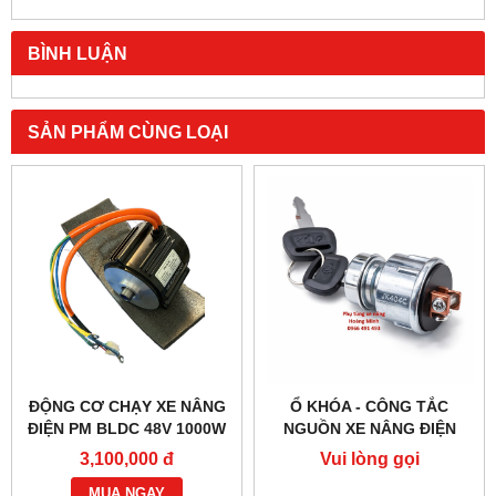
BÌNH LUẬN
SẢN PHẨM CÙNG LOẠI
ĐỘNG CƠ CHẠY XE NÂNG
Ổ KHÓA - CÔNG TẮC
ĐIỆN PM BLDC 48V 1000W
NGUỒN XE NÂNG ĐIỆN
– HIỆU SUẤT CAO
JK404C-1
3,100,000 đ
Vui lòng gọi
MUA NGAY