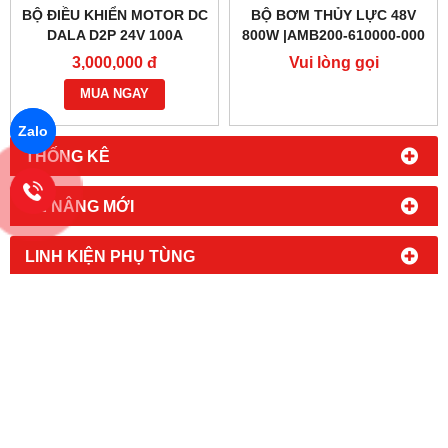
BỘ ĐIỀU KHIỂN MOTOR DC
BỘ BƠM THỦY LỰC 48V
DALA D2P 24V 100A
800W |AMB200-610000-000
3,000,000 đ
Vui lòng gọi
MUA NGAY
Zalo
THỐNG KÊ
XE NÂNG MỚI
LINH KIỆN PHỤ TÙNG
SỬA CHỮA XE NÂNG
XE NÂNG ĐÃ QUA SỬ DỤNG
TIN TỨC MỚI