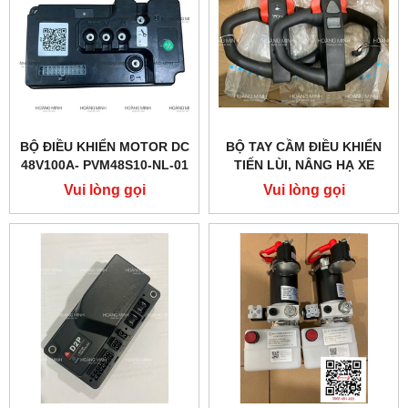
BỘ ĐIỀU KHIỂN MOTOR DC
BỘ TAY CẦM ĐIỀU KHIỂN
48V100A- PVM48S10-NL-01
TIẾN LÙI, NÂNG HẠ XE
(PTE20Q)
NÂNG ĐIỆN PTE15QA
Vui lòng gọi
Vui lòng gọi