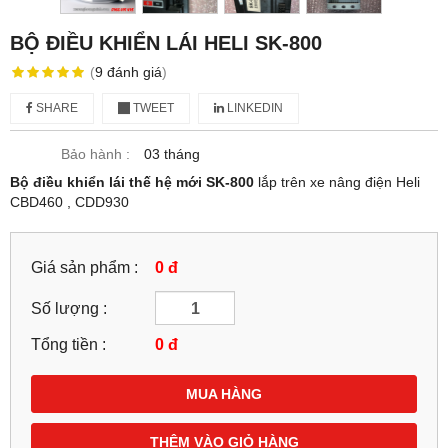
BỘ ĐIỀU KHIỂN LÁI HELI SK-800
(
9
đánh giá
)
SHARE
TWEET
LINKEDIN
Bảo hành :
03 tháng
Bộ điều khiển lái thế hệ mới SK-800
lắp trên xe nâng điện Heli
CBD460 , CDD930
Giá sản phẩm :
0 đ
Số lượng :
Tổng tiền :
0
đ
MUA HÀNG
THÊM VÀO GIỎ HÀNG