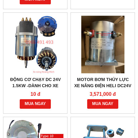
ĐỘNG CƠ CHẠY DC 24V
MOTOR BƠM THỦY LỰC
1.5KW -DÀNH CHO XE
XE NÂNG ĐIỆN HELI DC24V
NÂNG ĐIỆN HELI CBD30-
1.2KW- YC2412
10 đ
3,571,000 đ
470 BỀN BỈ
MUA NGAY
MUA NGAY