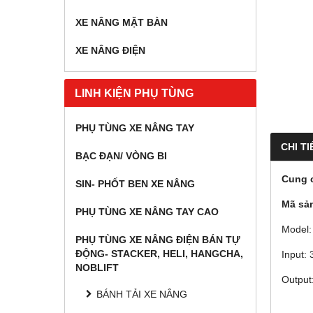
XE NÂNG MẶT BÀN
XE NÂNG ĐIỆN
LINH KIỆN PHỤ TÙNG
PHỤ TÙNG XE NÂNG TAY
CHI TI
BẠC ĐẠN/ VÒNG BI
Cung 
SIN- PHỐT BEN XE NÂNG
Mã sả
PHỤ TÙNG XE NÂNG TAY CAO
Model:
PHỤ TÙNG XE NÂNG ĐIỆN BÁN TỰ
ĐỘNG- STACKER, HELI, HANGCHA,
Input:
NOBLIFT
Output
BÁNH TẢI XE NÂNG