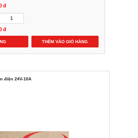
0 đ
0
đ
ÀNG
THÊM VÀO GIỎ HÀNG
n điện 24V-10A