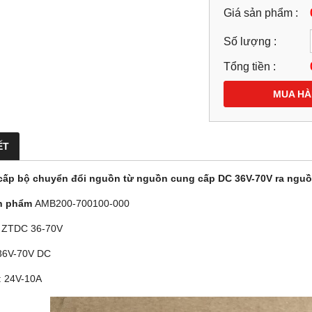
Giá sản phẩm :
Số lượng :
Tổng tiền :
MUA H
ẾT
cấp bộ chuyển đổi nguồn từ nguồn cung cấp DC 36V-70V ra nguồ
n phẩm
AMB200-700100-000
 ZTDC 36-70V
 36V-70V DC
: 24V-10A