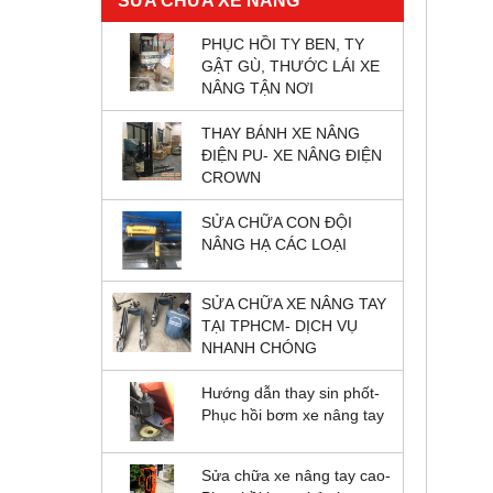
SỬA CHỮA XE NÂNG
PHỤC HỒI TY BEN, TY
GẬT GÙ, THƯỚC LÁI XE
NÂNG TẬN NƠI
THAY BÁNH XE NÂNG
ĐIỆN PU- XE NÂNG ĐIỆN
CROWN
SỬA CHỮA CON ĐỘI
NÂNG HẠ CÁC LOẠI
SỬA CHỮA XE NÂNG TAY
TẠI TPHCM- DỊCH VỤ
NHANH CHÓNG
Hướng dẫn thay sin phốt-
Phục hồi bơm xe nâng tay
Sửa chữa xe nâng tay cao-