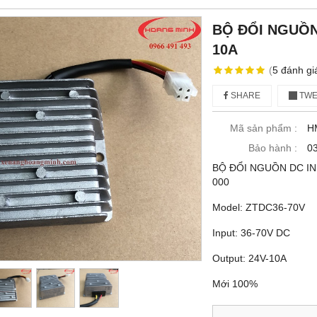
BỘ ĐỔI NGUỒN 
10A
(
5
đánh gi
SHARE
TWE
Mã sản phẩm :
H
Bảo hành :
03
BỘ ĐỔI NGUỒN DC IN
000
Model: ZTDC36-70V
Input: 36-70V DC
Output: 24V-10A
Mới 100%