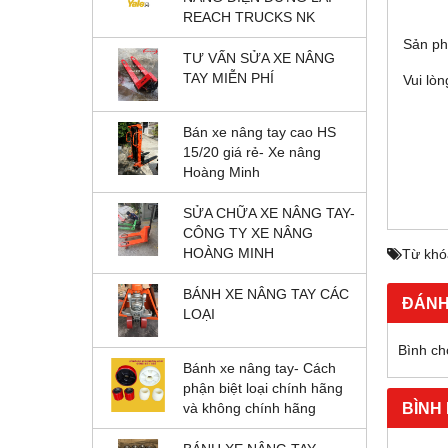
REACH TRUCKS NK
Sản p
TƯ VẤN SỬA XE NÂNG
TAY MIỄN PHÍ
Vui lòn
Bán xe nâng tay cao HS
15/20 giá rẻ- Xe nâng
Hoàng Minh
SỬA CHỮA XE NÂNG TAY-
CÔNG TY XE NÂNG
HOÀNG MINH
Từ khó
BÁNH XE NÂNG TAY CÁC
ĐÁNH
LOẠI
Bình ch
Bánh xe nâng tay- Cách
phận biệt loại chính hãng
BÌNH
và không chính hãng