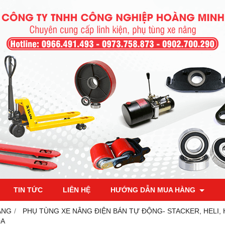
TIN TỨC
LIÊN HỆ
HƯỚNG DẪN MUA HÀNG
ÂNG
PHỤ TÙNG XE NÂNG ĐIỆN BÁN TỰ ĐỘNG- STACKER, HELI,
0A