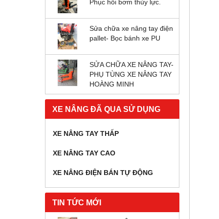
Phục hồi bơm thủy lực.
Sửa chữa xe nâng tay điện
pallet- Bọc bánh xe PU
SỬA CHỮA XE NÂNG TAY-
PHỤ TÙNG XE NÂNG TAY
HOÀNG MINH
XE NÂNG ĐÃ QUA SỬ DỤNG
XE NÂNG TAY THẤP
XE NÂNG TAY CAO
XE NÂNG ĐIỆN BÁN TỰ ĐỘNG
TIN TỨC MỚI