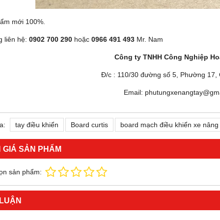
hẩm mới 100%.
g liên hệ:
0902 700 290
hoặc
0966 491 493
Mr. Nam
Công ty TNHH Công Nghiệp Ho
Đ/c : 110/30 đường số 5, Phường 17,
Email: phutungxenangtay@gma
a:
tay điều khiển
Board curtis
board mạch điều khiển xe nâng
 GIÁ SẢN PHẨM
ọn sản phẩm:
 LUẬN