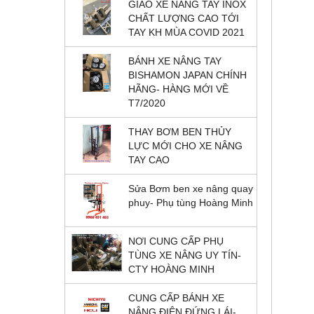
GIAO XE NÂNG TAY INOX
CHẤT LƯỢNG CAO TỚI
TAY KH MÙA COVID 2021
BÁNH XE NÂNG TAY
BISHAMON JAPAN CHÍNH
HÃNG- HÀNG MỚI VỀ
T7/2020
THAY BƠM BEN THỦY
LỰC MỚI CHO XE NÂNG
TAY CAO
Sửa Bơm ben xe nâng quay
phuy- Phụ tùng Hoàng Minh
NƠI CUNG CẤP PHỤ
TÙNG XE NÂNG UY TÍN-
CTY HOÀNG MINH
CUNG CẤP BÁNH XE
NÂNG ĐIỆN ĐỨNG LÁI-