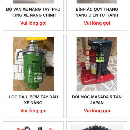
BỘ VAN XE NÂNG TAY- PHỤ
BÌNH ẮC QUY THANG
TÙNG XE NÂNG CHÍNH
NÂNG ĐIỆN TỰ HÀNH
HÃNG
Vui lòng gọi
Vui lòng gọi
LỌC DẦU, BƠM TAY DẦU
ĐỘI MÓC MASADA 5 TẤN
XE NÂNG
JAPAN
Vui lòng gọi
Vui lòng gọi