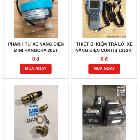
PHANH TỪ XE NÂNG ĐIỆN
THIẾT BỊ KIỂM TRA LỖI XE
MINI HANGCHA 20ET
NÂNG ĐIỆN CURTIS 1313K-
4331
0 đ
0 đ
MUA NGAY
MUA NGAY