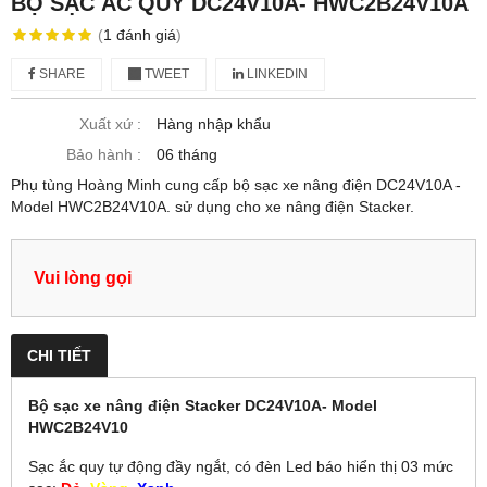
BỘ SẠC ẮC QUY DC24V10A- HWC2B24V10A
(
1
đánh giá
)
SHARE
TWEET
LINKEDIN
Xuất xứ :
Hàng nhập khẩu
Bảo hành :
06 tháng
Phụ tùng Hoàng Minh cung cấp bộ sạc xe nâng điện DC24V10A -
Model HWC2B24V10A. sử dụng cho xe nâng điện Stacker.
Vui lòng gọi
CHI TIẾT
Bộ sạc xe nâng điện Stacker DC24V10A- Model
HWC2B24V10
Sạc ắc quy tự động đầy ngắt, có đèn Led báo hiển thị 03 mức