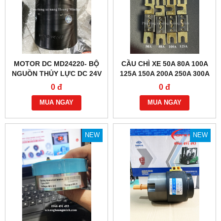
MOTOR DC MD24220- BỘ
CẦU CHÌ XE 50A 80A 100A
NGUỒN THỦY LỰC DC 24V
125A 150A 200A 250A 300A
2.2KW
0 đ
0 đ
MUA NGAY
MUA NGAY
NEW
NEW