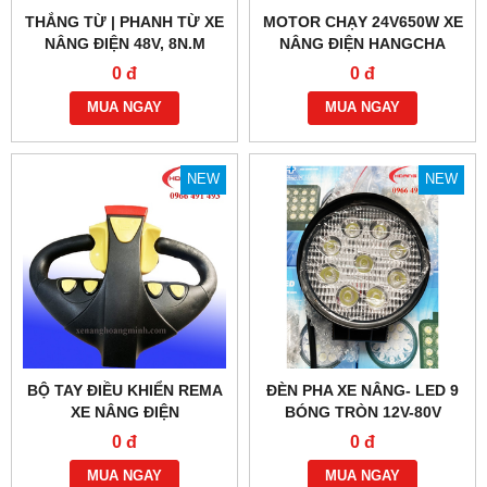
THẮNG TỪ | PHANH TỪ XE
MOTOR CHẠY 24V650W XE
NÂNG ĐIỆN 48V, 8N.M
NÂNG ĐIỆN HANGCHA
0 đ
0 đ
MUA NGAY
MUA NGAY
NEW
NEW
BỘ TAY ĐIỀU KHIỂN REMA
ĐÈN PHA XE NÂNG- LED 9
XE NÂNG ĐIỆN
BÓNG TRÒN 12V-80V
0 đ
0 đ
MUA NGAY
MUA NGAY