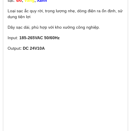
sạc:
Đỏ
,
Vàng
,
Xanh
Loại sạc ắc quy rời, trọng lượng nhẹ, dòng điện ra ổn định, sử
dụng tiện lợi
Dây sạc dài, phù hợp với kho xưởng công nghiệp.
Input:
185-265VAC 50/60Hz
Output
: DC 24V10A