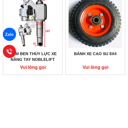
Zalo
BƠM BEN THỦY LỰC XE
BÁNH XE CAO SU 8X4
NÂNG TAY NOBLELIFT
2500KG
Vui lòng gọi
Vui lòng gọi
THỐNG KÊ
XE NÂNG MỚI
LINH KIỆN PHỤ TÙNG
SỬA CHỮA XE NÂNG