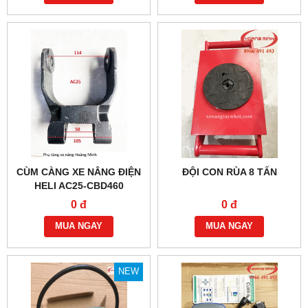
CÙM CÀNG XE NÂNG ĐIỆN
ĐỘI CON RÙA 8 TẤN
HELI AC25-CBD460
0 đ
0 đ
MUA NGAY
MUA NGAY
NEW