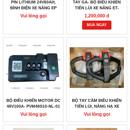
PIN LITHIUM 24V60AH,
TAY GA- BỘ ĐIỀU KHIỂN
BÌNH ĐIỆN XE NÂNG EP
TIẾN LÙI XE NÂNG ET-
166MCU 24V-48V
Vui lòng gọi
1,200,000 đ
MUA NGAY
BỘ ĐIỀU KHIỂN MOTOR DC
BỘ TAY CẦM ĐIỀU KHIỂN
48V100A- PVM48S10-NL-01
TIẾN LÙI, NÂNG HẠ XE
(PTE20Q)
NÂNG ĐIỆN PTE15QA
Vui lòng gọi
Vui lòng gọi