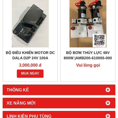
BỘ ĐIỀU KHIỂN MOTOR DC
BỘ BƠM THỦY LỰC 48V
DALA D2P 24V 100A
800W |AMB200-610000-000
3,000,000 đ
Vui lòng gọi
MUA NGAY
THỐNG KÊ
XE NÂNG MỚI
LINH KIỆN PHỤ TÙNG