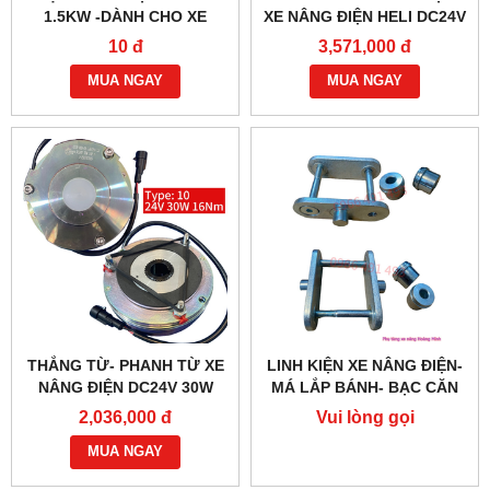
1.5KW -DÀNH CHO XE
XE NÂNG ĐIỆN HELI DC24V
NÂNG ĐIỆN HELI CBD30-
1.2KW- YC2412
10 đ
3,571,000 đ
470 BỀN BỈ
MUA NGAY
MUA NGAY
THẮNG TỪ- PHANH TỪ XE
LINH KIỆN XE NÂNG ĐIỆN-
NÂNG ĐIỆN DC24V 30W
MÁ LẮP BÁNH- BẠC CĂN
G218-REB-04-10B
2,036,000 đ
Vui lòng gọi
MUA NGAY