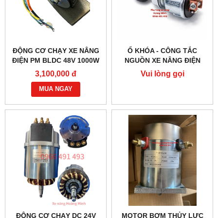
ĐỘNG CƠ CHẠY XE NÂNG
Ổ KHÓA - CÔNG TẮC
ĐIỆN PM BLDC 48V 1000W
NGUỒN XE NÂNG ĐIỆN
– HIỆU SUẤT CAO
JK404C-1
3,100,000 đ
Vui lòng gọi
MUA NGAY
ĐỘNG CƠ CHẠY DC 24V
MOTOR BƠM THỦY LỰC