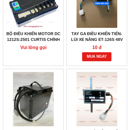
BỘ ĐIỀU KHIỂN MOTOR DC
TAY GA ĐIỀU KHIỂN TIẾN-
1212S-2501 CURTIS CHÍNH
LÙI XE NÂNG ET-126S 48V
HÃNG
(6 DÂY)
Vui lòng gọi
10 đ
MUA NGAY