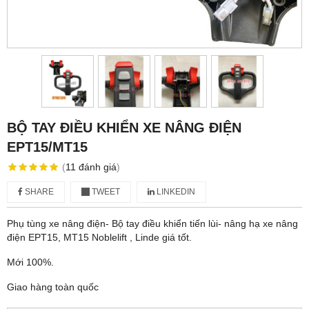
BỘ TAY ĐIỀU KHIỂN XE NÂNG ĐIỆN
EPT15/MT15
(
11
đánh giá
)
SHARE
TWEET
LINKEDIN
Phụ tùng xe nâng điện- Bộ tay điều khiển tiến lùi- nâng hạ xe nâng
điện EPT15, MT15 Noblelift , Linde giá tốt.
Mới 100%.
Giao hàng toàn quốc