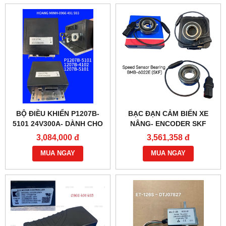
BỘ ĐIỀU KHIỂN P1207B-
BẠC ĐẠN CẢM BIẾN XE
5101 24V300A- DÀNH CHO
NÂNG- ENCODER SKF
XE NÂNG
BMB-6022E
3,084,000 đ
3,561,358 đ
MUA NGAY
MUA NGAY