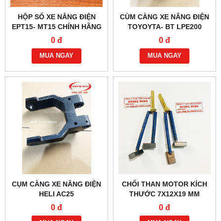
HỘP SỐ XE NÂNG ĐIỆN
CÙM CÀNG XE NÂNG ĐIỆN
EPT15- MT15 CHÍNH HÃNG
TOYOYTA- BT LPE200
0 đ
0 đ
MUA NGAY
MUA NGAY
CỤM CÀNG XE NÂNG ĐIỆN
CHỔI THAN MOTOR KÍCH
HELI AC25
THƯỚC 7X12X19 MM
0 đ
0 đ