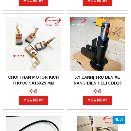
MUA NGAY
MUA NGAY
CHỔI THAN MOTOR KÍCH
XY LANH| TRỤ BEN XE
THƯỚC 9X15X25 MM
NÂNG ĐIỆN HELI CBD15
0 đ
0 đ
MUA NGAY
MUA NGAY
NEW