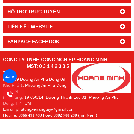
HỔ TRỢ TRỰC TUYẾN
LIÊN KẾT WEBSITE
FANPAGE FACEBOOK
CÔNG TY TNHH CÔNG NGHIỆP HOÀNG MINH
MST: 0 3 1 4 2 3 8 5
1 8
Zalo
Đc:
94/9 Đường An Phú Đông 09,
Khu Phố 1, Phường An Phú Đông,
TPHCM
Kho Hàng: 197/50/14, Đường Thạnh Lộc 31, Phường An Phú
Đông. TP.HCM
Email: phutungxenangtay@gmail.com
Hotline:
hoặc
(mr. Nam)
0966 491 493
0902 700 290
Chủ sở hữu các
https://www.banh
trang:
http://www.phutungxenangtay.com/