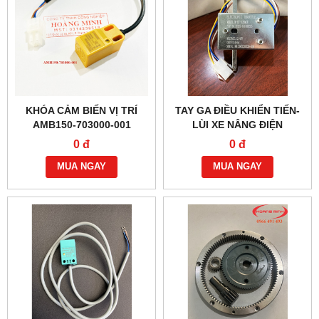
KHÓA CẢM BIẾN VỊ TRÍ
TAY GA ĐIỀU KHIỂN TIẾN-
AMB150-703000-001
LÙI XE NÂNG ĐIỆN
EPT15W, MT15
0 đ
0 đ
MUA NGAY
MUA NGAY