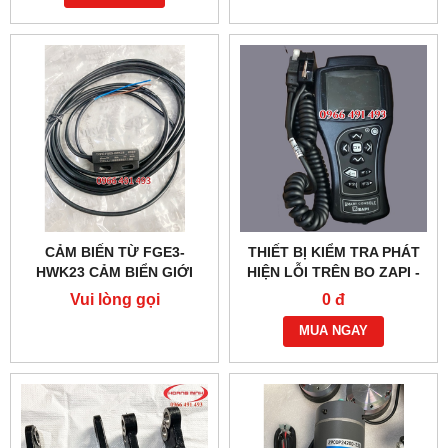
CẢM BIẾN TỪ FGE3-
THIẾT BỊ KIỂM TRA PHÁT
HWK23 CẢM BIỂN GIỚI
HIỆN LỖI TRÊN BO ZAPI -
HẠN KHUNG NÂNG
XE NÂNG ĐIỆN
Vui lòng gọi
0 đ
NOBLELIFT
MUA NGAY