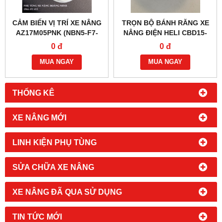
CẢM BIẾN VỊ TRÍ XE NÂNG
TRỌN BỘ BÁNH RĂNG XE
AZ17M05PNK (NBN5-F7-
NÂNG ĐIỆN HELI CBD15-
E2)
170H/170G
0 đ
0 đ
MUA NGAY
MUA NGAY
THỐNG KÊ
XE NÂNG MỚI
LINH KIỆN PHỤ TÙNG
SỬA CHỮA XE NÂNG
XE NÂNG ĐÃ QUA SỬ DỤNG
TIN TỨC MỚI