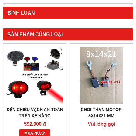
BÌNH LUẬN
SẢN PHẨM CÙNG LOẠI
ĐÈN CHIẾU VẠCH AN TOÀN
CHỔI THAN MOTOR
TRÊN XE NÂNG
8X14X21 MM
592,000 đ
Vui lòng gọi
MUA NGAY