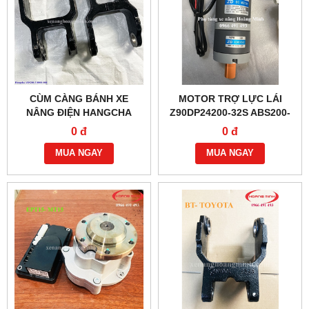
CÙM CÀNG BÁNH XE
MOTOR TRỢ LỰC LÁI
NÂNG ĐIỆN HANGCHA
Z90DP24200-32S ABS200-
ABS200-310001-000
116000-G00
0 đ
0 đ
MUA NGAY
MUA NGAY