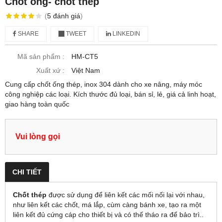
Chốt ống- chốt thép
(
5
đánh giá
)
SHARE
TWEET
LINKEDIN
Mã sản phẩm :
HM-CT5
Xuất xứ :
Việt Nam
Cung cấp chốt ống thép, inox 304 dành cho xe nâng, máy móc
công nghiệp các loại. Kích thước đủ loại, bán sỉ, lẻ, giá cả linh hoạt,
giao hàng toàn quốc
Vui lòng gọi
CHI TIẾT
Chốt thép
được sử dụng để liên kết các mối nối lại với nhau,
như liên kết các chốt, má lắp, cùm càng bánh xe, tạo ra một
liên kết đủ cứng cáp cho thiết bị và có thế tháo ra để bảo trì..