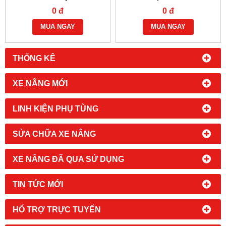
E2)
170H/170G
0 đ
0 đ
MUA NGAY
MUA NGAY
THỐNG KÊ
XE NÂNG MỚI
LINH KIỆN PHỤ TÙNG
SỬA CHỮA XE NÂNG
XE NÂNG ĐÃ QUA SỬ DỤNG
TIN TỨC MỚI
HỔ TRỢ TRỰC TUYẾN