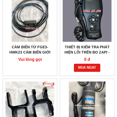
CẢM BIẾN TỪ FGE3-
THIẾT BỊ KIỂM TRA PHÁT
HWK23 CẢM BIỂN GIỚI
HIỆN LỖI TRÊN BO ZAPI -
HẠN KHUNG NÂNG
XE NÂNG ĐIỆN
Vui lòng gọi
0 đ
NOBLELIFT
MUA NGAY