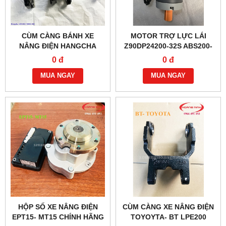
CÙM CÀNG BÁNH XE
MOTOR TRỢ LỰC LÁI
NÂNG ĐIỆN HANGCHA
Z90DP24200-32S ABS200-
ABS200-310001-000
116000-G00
0 đ
0 đ
MUA NGAY
MUA NGAY
HỘP SỐ XE NÂNG ĐIỆN
CÙM CÀNG XE NÂNG ĐIỆN
EPT15- MT15 CHÍNH HÃNG
TOYOYTA- BT LPE200