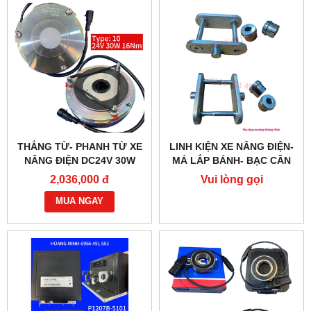
THẮNG TỪ- PHANH TỪ XE
LINH KIỆN XE NÂNG ĐIỆN-
NÂNG ĐIỆN DC24V 30W
MÁ LẮP BÁNH- BẠC CĂN
G218-REB-04-10B
2,036,000 đ
Vui lòng gọi
MUA NGAY