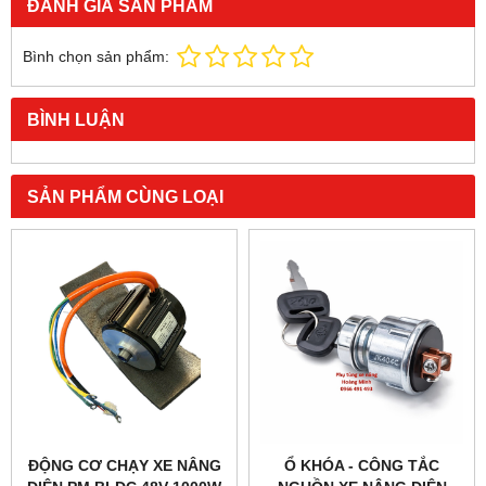
ĐÁNH GIÁ SẢN PHẨM
Bình chọn sản phẩm:
BÌNH LUẬN
SẢN PHẨM CÙNG LOẠI
ĐỘNG CƠ CHẠY XE NÂNG
Ổ KHÓA - CÔNG TẮC