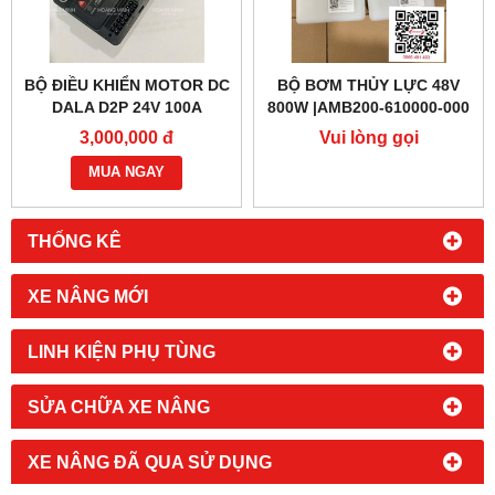
BỘ ĐIỀU KHIỂN MOTOR DC
BỘ BƠM THỦY LỰC 48V
DALA D2P 24V 100A
800W |AMB200-610000-000
3,000,000 đ
Vui lòng gọi
MUA NGAY
THỐNG KÊ
XE NÂNG MỚI
LINH KIỆN PHỤ TÙNG
SỬA CHỮA XE NÂNG
XE NÂNG ĐÃ QUA SỬ DỤNG