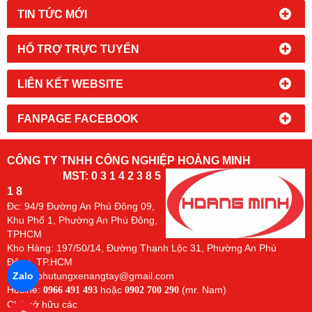
TIN TỨC MỚI
HỔ TRỢ TRỰC TUYẾN
LIÊN KẾT WEBSITE
FANPAGE FACEBOOK
CÔNG TY TNHH CÔNG NGHIỆP HOÀNG MINH
MST: 0 3 1 4 2 3 8 5
1 8
Đc:
94/9 Đường An Phú Đông 09,
Khu Phố 1, Phường An Phú Đông,
TPHCM
Kho Hàng: 197/50/14, Đường Thạnh Lộc 31, Phường An Phú
Đông. TP.HCM
Zalo
Email: phutungxenangtay@gmail.com
Hotline:
hoặc
(mr. Nam)
0966 491 493
0902 700 290
Chủ sở hữu các