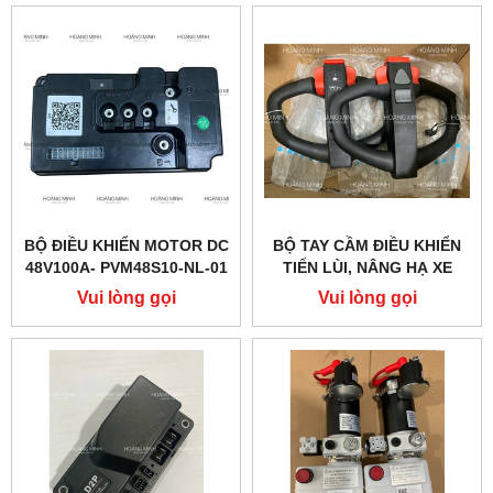
BỘ ĐIỀU KHIỂN MOTOR DC
BỘ TAY CẦM ĐIỀU KHIỂN
48V100A- PVM48S10-NL-01
TIẾN LÙI, NÂNG HẠ XE
(PTE20Q)
NÂNG ĐIỆN PTE15QA
Vui lòng gọi
Vui lòng gọi