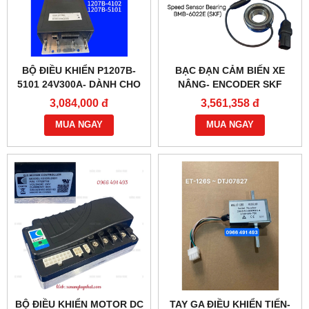
BỘ ĐIỀU KHIỂN P1207B-
BẠC ĐẠN CẢM BIẾN XE
5101 24V300A- DÀNH CHO
NÂNG- ENCODER SKF
XE NÂNG
BMB-6022E
3,084,000 đ
3,561,358 đ
MUA NGAY
MUA NGAY
BỘ ĐIỀU KHIỂN MOTOR DC
TAY GA ĐIỀU KHIỂN TIẾN-