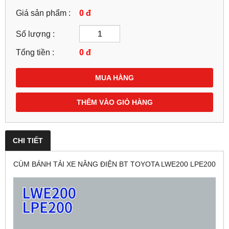
Giá sản phẩm :
0 đ
Số lượng :
Tổng tiền :
0
đ
MUA HÀNG
THÊM VÀO GIỎ HÀNG
CHI TIẾT
CÙM BÁNH TẢI XE NÂNG ĐIỆN BT TOYOTA LWE200 LPE200