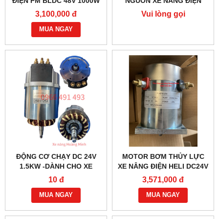
ĐIỆN PM BLDC 48V 1000W
NGUỒN XE NÂNG ĐIỆN
– HIỆU SUẤT CAO
JK404C-1
3,100,000 đ
Vui lòng gọi
MUA NGAY
ĐỘNG CƠ CHẠY DC 24V
MOTOR BƠM THỦY LỰC
1.5KW -DÀNH CHO XE
XE NÂNG ĐIỆN HELI DC24V
NÂNG ĐIỆN HELI CBD30-
1.2KW- YC2412
10 đ
3,571,000 đ
470 BỀN BỈ
MUA NGAY
MUA NGAY