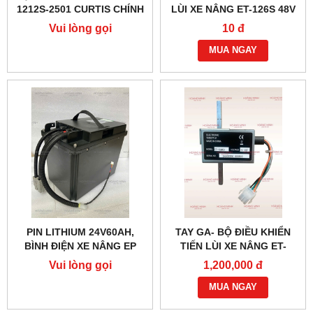
1212S-2501 CURTIS CHÍNH
LÙI XE NÂNG ET-126S 48V
HÃNG
(6 DÂY)
Vui lòng gọi
10 đ
MUA NGAY
PIN LITHIUM 24V60AH,
TAY GA- BỘ ĐIỀU KHIỂN
BÌNH ĐIỆN XE NÂNG EP
TIẾN LÙI XE NÂNG ET-
166MCU 24V-48V
Vui lòng gọi
1,200,000 đ
MUA NGAY