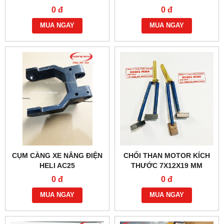
0 đ
0 đ
MUA NGAY
MUA NGAY
CỤM CÀNG XE NÂNG ĐIỆN
CHỔI THAN MOTOR KÍCH
HELI AC25
THƯỚC 7X12X19 MM
0 đ
0 đ
MUA NGAY
MUA NGAY