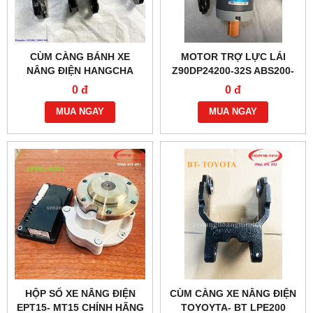
CÙM CÀNG BÁNH XE
MOTOR TRỢ LỰC LÁI
NÂNG ĐIỆN HANGCHA
Z90DP24200-32S ABS200-
ABS200-310001-000
116000-G00
0 đ
0 đ
MUA NGAY
MUA NGAY
HỘP SỐ XE NÂNG ĐIỆN
CÙM CÀNG XE NÂNG ĐIỆN
EPT15- MT15 CHÍNH HÃNG
TOYOYTA- BT LPE200