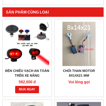
SẢN PHẨM CÙNG LOẠI
ĐÈN CHIẾU VẠCH AN TOÀN
CHỔI THAN MOTOR
TRÊN XE NÂNG
8X14X21 MM
592,000 đ
Vui lòng gọi
MUA NGAY