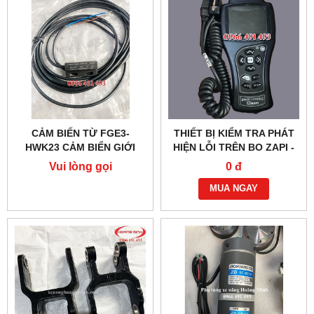
CẢM BIẾN TỪ FGE3-
THIẾT BỊ KIỂM TRA PHÁT
HWK23 CẢM BIỂN GIỚI
HIỆN LỖI TRÊN BO ZAPI -
HẠN KHUNG NÂNG
XE NÂNG ĐIỆN
Vui lòng gọi
0 đ
NOBLELIFT
MUA NGAY