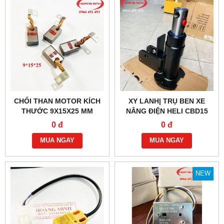
CHỔI THAN MOTOR KÍCH
XY LANH| TRỤ BEN XE
THƯỚC 9X15X25 MM
NÂNG ĐIỆN HELI CBD15
0 đ
0 đ
MUA NGAY
MUA NGAY
NEW