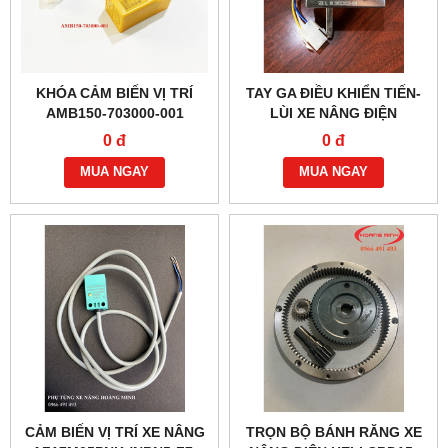
KHÓA CẢM BIẾN VỊ TRÍ
TAY GA ĐIỀU KHIỂN TIẾN-
AMB150-703000-001
LÙI XE NÂNG ĐIỆN
EPT15W, MT15
0 đ
0 đ
MUA NGAY
MUA NGAY
CẢM BIẾN VỊ TRÍ XE NÂNG
TRỌN BỘ BÁNH RĂNG XE