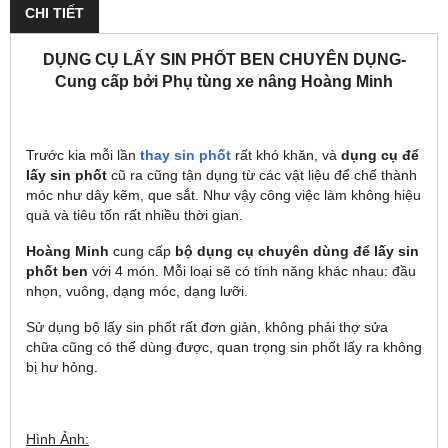
CHI TIẾT
DỤNG CỤ LẤY SIN PHỐT BEN CHUYÊN DỤNG-
Cung cấp bởi Phụ tùng xe nâng Hoàng Minh
Trước kia mỗi lần
thay sin phốt
rất khó khăn, và
dụng cụ để
lấy sin phốt
cũ ra cũng tận dụng từ các vật liệu để chế thành
móc như dây kẽm, que sắt. Như vậy công việc làm không hiệu
quả và tiêu tốn rất nhiều thời gian.
Hoàng Minh
cung cấp
bộ dụng cụ chuyên dùng để lấy sin
phốt ben
với 4 món. Mỗi loại sẽ có tính năng khác nhau: đầu
nhọn, vuông, dạng móc, dạng lưỡi.
Sử dụng bộ lấy sin phốt rất đơn giản, không phải thợ sửa
chữa cũng có thể dùng được, quan trọng sin phốt lấy ra không
bị hư hỏng.
Hình Ảnh: