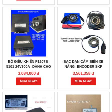
BỘ ĐIỀU KHIỂN P1207B-
BẠC ĐẠN CẢM BIẾN XE
5101 24V300A- DÀNH CHO
NÂNG- ENCODER SKF
XE NÂNG
BMB-6022E
3,084,000 đ
3,561,358 đ
MUA NGAY
MUA NGAY