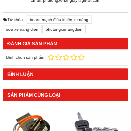
Email: phutungxenangtay@gmail.com
Từ khóa:
board mạch điều khiển xe nâng
sửa xe nâng điện
phutungxenangdien
ĐÁNH GIÁ SẢN PHẨM
Bình chọn sản phẩm:
BÌNH LUẬN
SẢN PHẨM CÙNG LOẠI