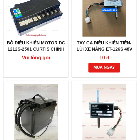
BỘ ĐIỀU KHIỂN MOTOR DC
TAY GA ĐIỀU KHIỂN TIẾN-
1212S-2501 CURTIS CHÍNH
LÙI XE NÂNG ET-126S 48V
HÃNG
(6 DÂY)
Vui lòng gọi
10 đ
MUA NGAY