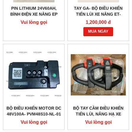
PIN LITHIUM 24V60AH,
TAY GA- BỘ ĐIỀU KHIỂN
BÌNH ĐIỆN XE NÂNG EP
TIẾN LÙI XE NÂNG ET-
166MCU 24V-48V
Vui lòng gọi
1,200,000 đ
MUA NGAY
BỘ ĐIỀU KHIỂN MOTOR DC
BỘ TAY CẦM ĐIỀU KHIỂN
48V100A- PVM48S10-NL-01
TIẾN LÙI, NÂNG HẠ XE
(PTE20Q)
NÂNG ĐIỆN PTE15QA
Vui lòng gọi
Vui lòng gọi