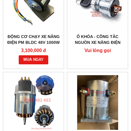
ĐỘNG CƠ CHẠY XE NÂNG
Ổ KHÓA - CÔNG TẮC
ĐIỆN PM BLDC 48V 1000W
NGUỒN XE NÂNG ĐIỆN
– HIỆU SUẤT CAO
JK404C-1
3,100,000 đ
Vui lòng gọi
MUA NGAY