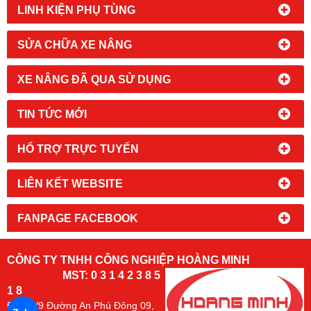
LINH KIỆN PHỤ TÙNG
SỬA CHỮA XE NÂNG
XE NÂNG ĐÃ QUA SỬ DỤNG
TIN TỨC MỚI
HỔ TRỢ TRỰC TUYẾN
LIÊN KẾT WEBSITE
FANPAGE FACEBOOK
CÔNG TY TNHH CÔNG NGHIỆP HOÀNG MINH
MST: 0 3 1 4 2 3 8 5
1 8
Đc:
94/9 Đường An Phú Đông 09,