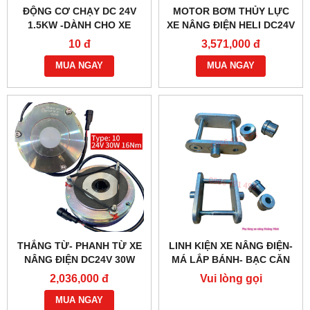
ĐỘNG CƠ CHẠY DC 24V
MOTOR BƠM THỦY LỰC
1.5KW -DÀNH CHO XE
XE NÂNG ĐIỆN HELI DC24V
NÂNG ĐIỆN HELI CBD30-
1.2KW- YC2412
10 đ
3,571,000 đ
470 BỀN BỈ
MUA NGAY
MUA NGAY
THẮNG TỪ- PHANH TỪ XE
LINH KIỆN XE NÂNG ĐIỆN-
NÂNG ĐIỆN DC24V 30W
MÁ LẮP BÁNH- BẠC CĂN
G218-REB-04-10B
2,036,000 đ
Vui lòng gọi
MUA NGAY