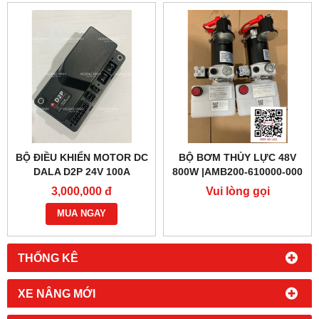
BỘ ĐIỀU KHIỂN MOTOR DC
BỘ BƠM THỦY LỰC 48V
DALA D2P 24V 100A
800W |AMB200-610000-000
3,000,000 đ
Vui lòng gọi
MUA NGAY
THỐNG KÊ
XE NÂNG MỚI