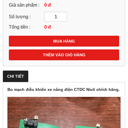
Giá sản phẩm :
0 đ
Số lượng :
Tổng tiền :
0
đ
MUA HÀNG
THÊM VÀO GIỎ HÀNG
CHI TIẾT
Bo mạch điều khiển xe nâng điện CTDC Niuli chính hãng.