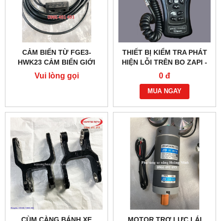
CẢM BIẾN TỪ FGE3-
THIẾT BỊ KIỂM TRA PHÁT
HWK23 CẢM BIỂN GIỚI
HIỆN LỖI TRÊN BO ZAPI -
HẠN KHUNG NÂNG
XE NÂNG ĐIỆN
Vui lòng gọi
0 đ
NOBLELIFT
MUA NGAY
CÙM CÀNG BÁNH XE
MOTOR TRỢ LỰC LÁI