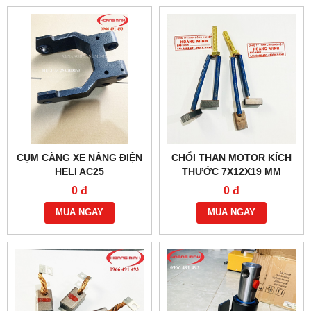
CỤM CÀNG XE NÂNG ĐIỆN
CHỔI THAN MOTOR KÍCH
HELI AC25
THƯỚC 7X12X19 MM
0 đ
0 đ
MUA NGAY
MUA NGAY