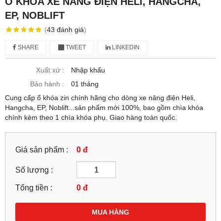
Ổ KHÓA XE NÂNG ĐIỆN HELI, HANGCHA,
EP, NOBLIFT
(
43
đánh giá
)
SHARE
TWEET
LINKEDIN
Xuất xứ :
Nhập khẩu
Bảo hành :
01 tháng
Cung cấp ổ khóa zin chính hãng cho dòng xe nâng điện Heli,
Hangcha, EP, Noblift...sản phẩm mới 100%, bao gồm chìa khóa
chính kèm theo 1 chìa khóa phụ. Giao hàng toàn quốc.
Giá sản phẩm :
0 đ
Số lượng :
Tổng tiền :
0
đ
MUA HÀNG