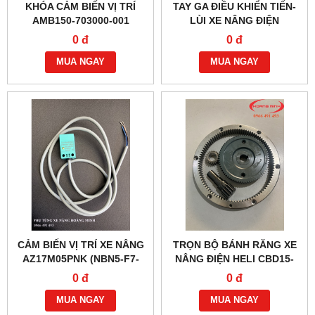
KHÓA CẢM BIẾN VỊ TRÍ
TAY GA ĐIỀU KHIỂN TIẾN-
AMB150-703000-001
LÙI XE NÂNG ĐIỆN
EPT15W, MT15
0 đ
0 đ
MUA NGAY
MUA NGAY
CẢM BIẾN VỊ TRÍ XE NÂNG
TRỌN BỘ BÁNH RĂNG XE
AZ17M05PNK (NBN5-F7-
NÂNG ĐIỆN HELI CBD15-
E2)
170H/170G
0 đ
0 đ
MUA NGAY
MUA NGAY