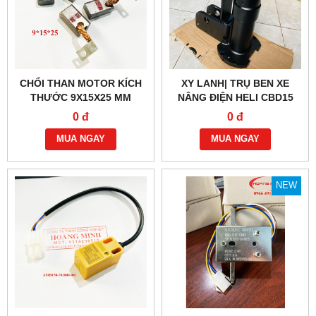
CHỔI THAN MOTOR KÍCH
XY LANH| TRỤ BEN XE
THƯỚC 9X15X25 MM
NÂNG ĐIỆN HELI CBD15
0 đ
0 đ
MUA NGAY
MUA NGAY
NEW