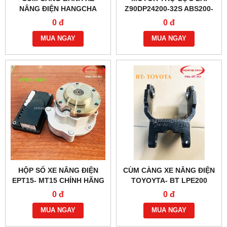
NÂNG ĐIỆN HANGCHA
Z90DP24200-32S ABS200-
ABS200-310001-000
116000-G00
0 đ
0 đ
MUA NGAY
MUA NGAY
HỘP SỐ XE NÂNG ĐIỆN
CÙM CÀNG XE NÂNG ĐIỆN
EPT15- MT15 CHÍNH HÃNG
TOYOYTA- BT LPE200
0 đ
0 đ
MUA NGAY
MUA NGAY