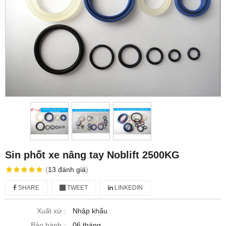
Sin phốt xe nâng tay Noblift 2500KG
(
13
đánh giá
)
SHARE
TWEET
LINKEDIN
Xuất xứ :
Nhập khẩu
Bảo hành :
06 tháng