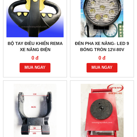
BỘ TAY ĐIỀU KHIỂN REMA
ĐÈN PHA XE NÂNG- LED 9
XE NÂNG ĐIỆN
BÓNG TRÒN 12V-80V
0 đ
0 đ
MUA NGAY
MUA NGAY