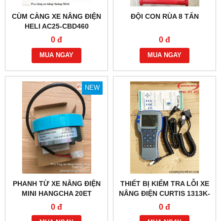
CÙM CÀNG XE NÂNG ĐIỆN
ĐỘI CON RÙA 8 TẤN
HELI AC25-CBD460
0 đ
0 đ
MUA NGAY
MUA NGAY
NEW
PHANH TỪ XE NÂNG ĐIỆN
THIẾT BỊ KIỂM TRA LỖI XE
MINI HANGCHA 20ET
NÂNG ĐIỆN CURTIS 1313K-
4331
0 đ
0 đ