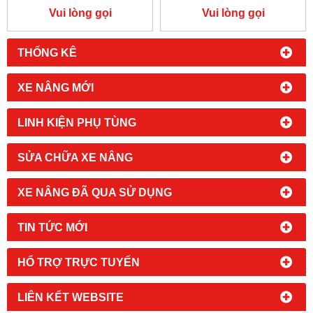
2500KG
Vui lòng gọi
Vui lòng gọi
THỐNG KÊ
XE NÂNG MỚI
LINH KIỆN PHỤ TÙNG
SỬA CHỮA XE NÂNG
XE NÂNG ĐÃ QUA SỬ DỤNG
TIN TỨC MỚI
HỔ TRỢ TRỰC TUYẾN
LIÊN KẾT WEBSITE