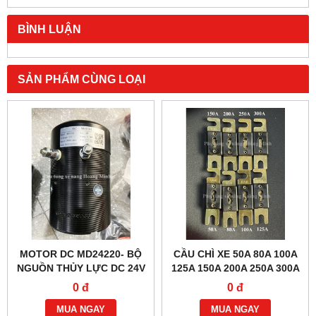
BÌNH LUẬN
SẢN PHẨM CÙNG LOẠI
MOTOR DC MD24220- BỘ
CẦU CHÌ XE 50A 80A 100A
NGUỒN THỦY LỰC DC 24V
125A 150A 200A 250A 300A
2.2KW
0 đ
0 đ
MUA NGAY
MUA NGAY