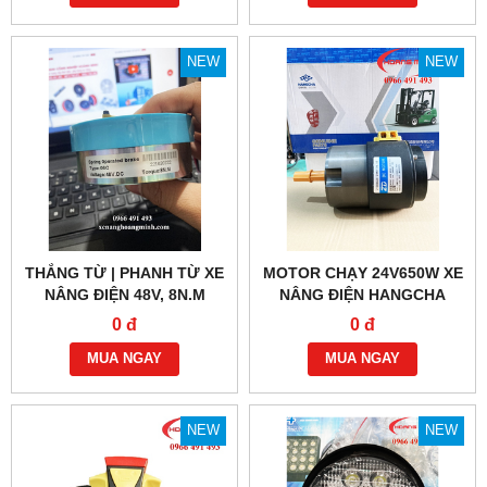
NEW
NEW
THẮNG TỪ | PHANH TỪ XE
MOTOR CHẠY 24V650W XE
NÂNG ĐIỆN 48V, 8N.M
NÂNG ĐIỆN HANGCHA
0 đ
0 đ
MUA NGAY
MUA NGAY
NEW
NEW