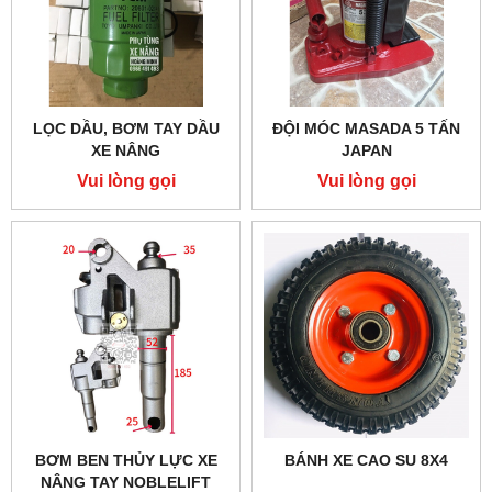
LỌC DẦU, BƠM TAY DẦU
ĐỘI MÓC MASADA 5 TẤN
XE NÂNG
JAPAN
Vui lòng gọi
Vui lòng gọi
BƠM BEN THỦY LỰC XE
BÁNH XE CAO SU 8X4
NÂNG TAY NOBLELIFT