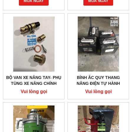
MUA NGAY
MUA NGAY
BỘ VAN XE NÂNG TAY- PHỤ
BÌNH ẮC QUY THANG
TÙNG XE NÂNG CHÍNH
NÂNG ĐIỆN TỰ HÀNH
HÃNG
Vui lòng gọi
Vui lòng gọi