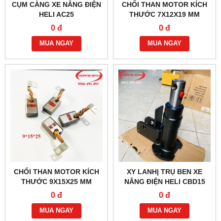
CỤM CÀNG XE NÂNG ĐIỆN
CHỔI THAN MOTOR KÍCH
HELI AC25
THƯỚC 7X12X19 MM
0 đ
0 đ
MUA NGAY
MUA NGAY
CHỔI THAN MOTOR KÍCH
XY LANH| TRỤ BEN XE
THƯỚC 9X15X25 MM
NÂNG ĐIỆN HELI CBD15
0 đ
0 đ
MUA NGAY
MUA NGAY