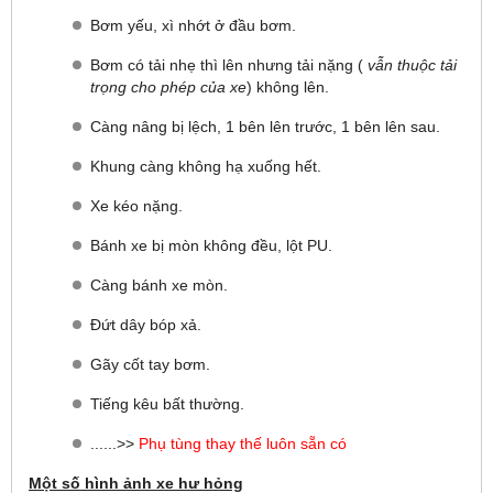
Bơm yếu, xì nhớt ở đầu bơm.
Bơm có tải nhẹ thì lên nhưng tải nặng (
vẫn thuộc tải
trọng cho phép của xe
) không lên.
Càng nâng bị lệch, 1 bên lên trước, 1 bên lên sau.
Khung càng không hạ xuống hết.
Xe kéo nặng.
Bánh xe bị mòn không đều, lột PU.
Càng bánh xe mòn.
Đứt dây bóp xả.
Gãy cốt tay bơm.
Tiếng kêu bất thường.
......>>
Phụ tùng thay thế luôn sẵn có
​Một số hình ảnh xe hư hỏng