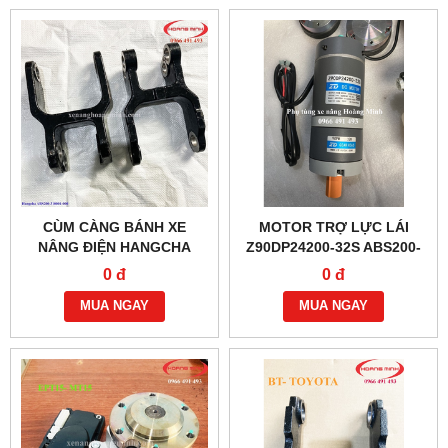
CÙM CÀNG BÁNH XE
MOTOR TRỢ LỰC LÁI
NÂNG ĐIỆN HANGCHA
Z90DP24200-32S ABS200-
ABS200-310001-000
116000-G00
0 đ
0 đ
MUA NGAY
MUA NGAY