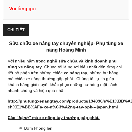
Vui lòng gọi
CHI TIẾT
Sửa chữa xe nâng tay chuyên nghiệp- Phụ tùng xe
nâng Hoàng Minh
Với nhiều năm trong
nghề sửa chữa và kinh doanh phụ
tùng xe nâng tay
. Chúng tôi là người hiểu nhất đến từng chi
tiết bộ phận trên những chiếc
xe nâng tay
, những hư hỏng
mà chiếc xe nâng thường gặp phải.. Chúng tôi tự tin giúp
khách hàng giải quyết khắc phục những hư hỏng một cách
nhanh chóng và hiệu quả nhất.
http://phutungxenangtay.com/products/194096/s%E1%BB%A
ch%E1%BB%AFa-xe-n%C3%A2ng-tay-opk---japan.html
Các "
bệnh"
mà xe nâng tay thường gặp phải:
Bơm không lên.