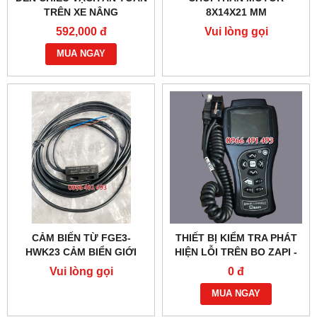
TRÊN XE NÂNG
8X14X21 MM
592,000 đ
Vui lòng gọi
MUA NGAY
CẢM BIẾN TỪ FGE3-
THIẾT BỊ KIỂM TRA PHÁT
HWK23 CẢM BIỂN GIỚI
HIỆN LỖI TRÊN BO ZAPI -
HẠN KHUNG NÂNG
XE NÂNG ĐIỆN
Vui lòng gọi
0 đ
NOBLELIFT
MUA NGAY