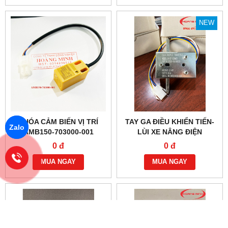
NEW
KHÓA CẢM BIẾN VỊ TRÍ
TAY GA ĐIỀU KHIỂN TIẾN-
Zalo
AMB150-703000-001
LÙI XE NÂNG ĐIỆN
EPT15W, MT15
0 đ
0 đ
MUA NGAY
MUA NGAY