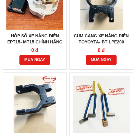
HỘP SỐ XE NÂNG ĐIỆN
CÙM CÀNG XE NÂNG ĐIỆN
EPT15- MT15 CHÍNH HÃNG
TOYOYTA- BT LPE200
0 đ
0 đ
MUA NGAY
MUA NGAY