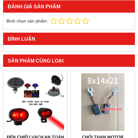
ĐÁNH GIÁ SẢN PHẨM
Bình chọn sản phẩm:
BÌNH LUẬN
SẢN PHẨM CÙNG LOẠI
ĐÈN CHIẾU VẠCH AN TOÀN
CHỔI THAN MOTOR