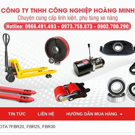
TIN TỨC
LIÊN HỆ
HƯỚNG DẪN MUA HÀNG
OTA 7FBR20, FBR25, FBR30