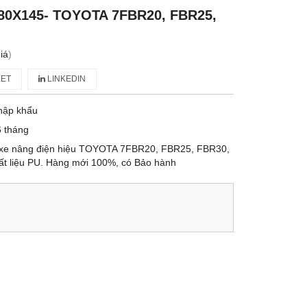
80X145- TOYOTA 7FBR20, FBR25,
iá
)
ET
LINKEDIN
hập khẩu
 tháng
o xe nâng điện hiệu TOYOTA 7FBR20, FBR25, FBR30,
t liệu PU. Hàng mới 100%, có Bảo hành