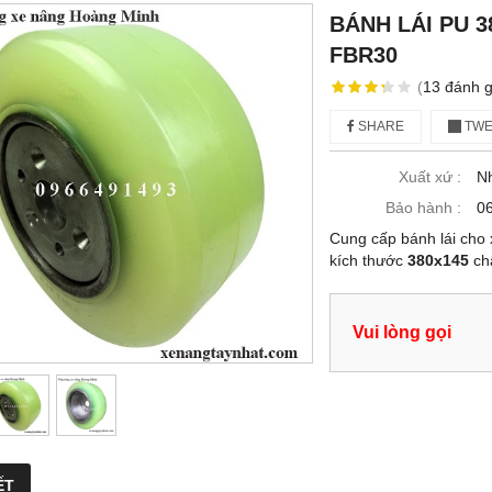
BÁNH LÁI PU 3
FBR30
(
13
đánh g
SHARE
TWE
Xuất xứ :
N
Bảo hành :
06
Cung cấp bánh lái ch
kích thước
380x145
chấ
Vui lòng gọi
ẾT