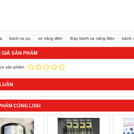
a:
bánh xe pu
xe nâng điện
thay bánh xe nâng điện
bánh 
 GIÁ SẢN PHẨM
ọn sản phẩm:
 LUẬN
PHẨM CÙNG LOẠI