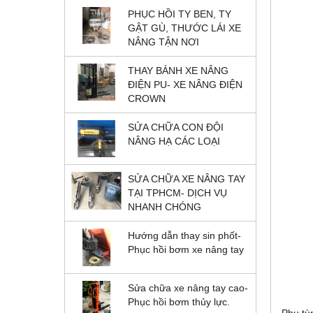
PHỤC HỒI TY BEN, TY
GẬT GÙ, THƯỚC LÁI XE
NÂNG TẬN NƠI
THAY BÁNH XE NÂNG
ĐIỆN PU- XE NÂNG ĐIỆN
CROWN
SỬA CHỮA CON ĐỘI
NÂNG HẠ CÁC LOẠI
SỬA CHỮA XE NÂNG TAY
TẠI TPHCM- DỊCH VỤ
NHANH CHÓNG
Hướng dẫn thay sin phốt-
Phục hồi bơm xe nâng tay
Sửa chữa xe nâng tay cao-
Phục hồi bơm thủy lực.
Phụ tù