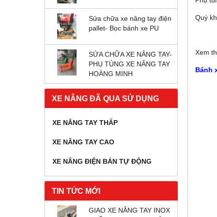
Quý kh
Sửa chữa xe nâng tay điện
pallet- Bọc bánh xe PU
Xem t
SỬA CHỮA XE NÂNG TAY-
PHỤ TÙNG XE NÂNG TAY
Bánh 
HOÀNG MINH
XE NÂNG ĐÃ QUA SỬ DỤNG
XE NÂNG TAY THẤP
XE NÂNG TAY CAO
XE NÂNG ĐIỆN BÁN TỰ ĐỘNG
TIN TỨC MỚI
GIAO XE NÂNG TAY INOX