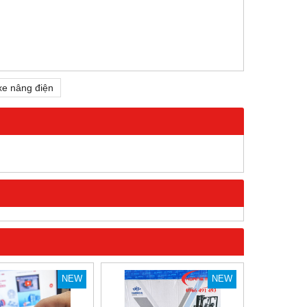
xe nâng điện
NEW
NEW