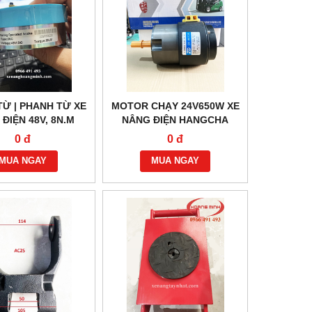
Ừ | PHANH TỪ XE
MOTOR CHẠY 24V650W XE
ĐIỆN 48V, 8N.M
NÂNG ĐIỆN HANGCHA
0 đ
0 đ
MUA NGAY
MUA NGAY