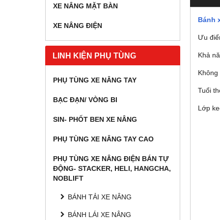
XE NÂNG MẶT BÀN
Bánh 
XE NÂNG ĐIỆN
Ưu điể
Khả nă
LINH KIỆN PHỤ TÙNG
Không 
PHỤ TÙNG XE NÂNG TAY
Tuổi t
BẠC ĐẠN/ VÒNG BI
Lớp ke
SIN- PHỐT BEN XE NÂNG
PHỤ TÙNG XE NÂNG TAY CAO
PHỤ TÙNG XE NÂNG ĐIỆN BÁN TỰ
ĐỘNG- STACKER, HELI, HANGCHA,
NOBLIFT
BÁNH TẢI XE NÂNG
BÁNH LÁI XE NÂNG