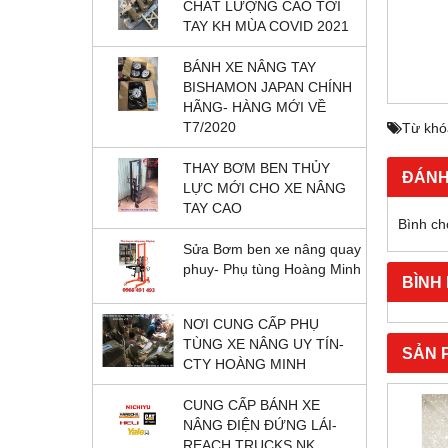
CHẤT LƯỢNG CAO TỚI
TAY KH MÙA COVID 2021
BÁNH XE NÂNG TAY
BISHAMON JAPAN CHÍNH
HÃNG- HÀNG MỚI VỀ
T7/2020
Từ khó
THAY BƠM BEN THỦY
ĐÁNH
LỰC MỚI CHO XE NÂNG
TAY CAO
Bình ch
Sửa Bơm ben xe nâng quay
phuy- Phụ tùng Hoàng Minh
BÌNH
NƠI CUNG CẤP PHỤ
TÙNG XE NÂNG UY TÍN-
SẢN 
CTY HOÀNG MINH
CUNG CẤP BÁNH XE
NÂNG ĐIỆN ĐỨNG LÁI-
REACH TRUCKS NK